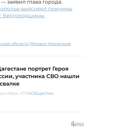
 — заявил глава города.
врополье выясняют причины
 с Белгородщины.
|
дская область
Михаил Миненков
Дагестане портрет Героя
ссии, участника СВО нашли
 свалке
сентября, 07:58
Общество
1052