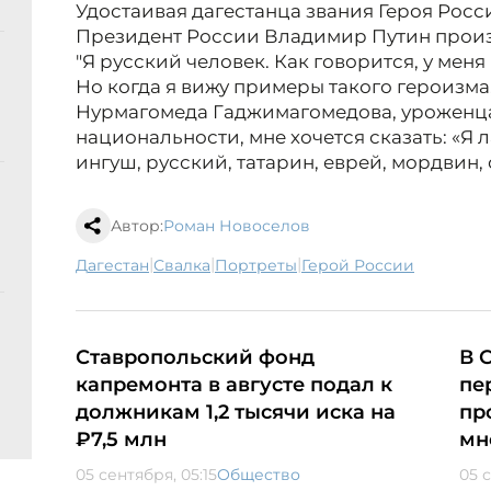
Удостаивая дагестанца звания Героя Росси
Президент России Владимир Путин произ
"Я русский человек. Как говорится, у мен
Но когда я вижу примеры такого героизма
Нурмагомеда Гаджимагомедова, уроженца 
национальности, мне хочется сказать: «Я л
ингуш, русский, татарин, еврей, мордвин, о
Автор:
Роман Новоселов
|
|
|
Дагестан
свалка
портреты
Герой России
Ставропольский фонд
В 
капремонта в августе подал к
пе
должникам 1,2 тысячи иска на
пр
₽7,5 млн
мн
05 сентября, 05:15
Общество
05 