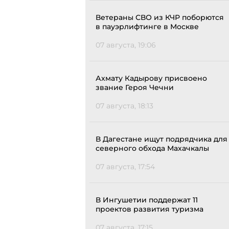
Ветераны СВО из КЧР поборются
в пауэрлифтинге в Москве
07 августа, 19:06
Ахмату Кадырову присвоено
звание Героя Чечни
07 августа, 18:13
В Дагестане ищут подрядчика для
северного обхода Махачкалы
07 августа, 17:54
В Ингушетии поддержат 11
проектов развития туризма
07 августа, 17:15