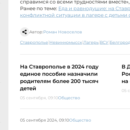
справимся со всеми трудностями вместе»,
Ранее по теме:
Еда и равнодушие: на Ста
конфликтной ситуации в лагере с детьми
Автор:
Роман Новоселов
|
|
|
|
Ставрополье
Невинномысск
лагерь
ВСУ
Белгоро
На Ставрополье в 2024 году
В 
единое пособие назначили
Ро
родителям более 200 тысяч
на
детей
05 
05 сентября, 09:10
Общество
05 сентября 2024, 09:10
Общество