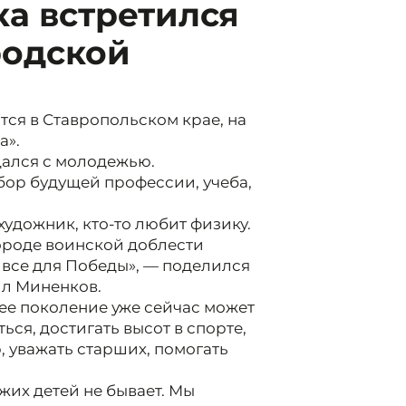
а встретился
родской
ятся в Ставропольском крае, на
а».
щался с молодежью.
бор будущей профессии, учеба,
 художник, кто-то любит физику.
ороде воинской доблести
 все для Победы», — поделился
ил Миненков.
ее поколение уже сейчас может
ься, достигать высот в спорте,
 уважать старших, помогать
жих детей не бывает. Мы