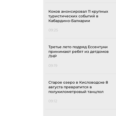
Коков анонсировал 11 крупных
туристических событий в
Кабардино-Балкарии
09:25
Третье лето подряд Ессентуки
принимают ребят из детдомов
ЛНР
09:19
Старое озеро в Кисловодске 8
августа превратится в
полукилометровый танцпол
09:12