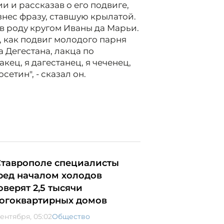
и и рассказав о его подвиге,
нес фразу, ставшую крылатой.
я в роду кругом Иваны да Марьи.
, как подвиг молодого парня
Дегестана, лакца по
акец, я дагестанец, я чеченец,
сетин", - сказал он.
Ставрополе специалисты
ред началом холодов
оверят 2,5 тысячи
огоквартирных домов
сентября, 05:02
Общество