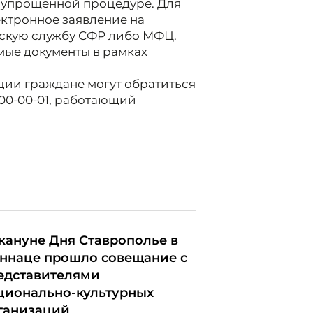
 упрощенной процедуре. Для
ектронное заявление на
нтскую службу СФР либо МФЦ.
мые документы в рамках
ии граждане могут обратиться
100-00-01, работающий
кануне Дня Ставрополье в
ннаце прошло совещание с
едставителями
ционально-культурных
ганизаций