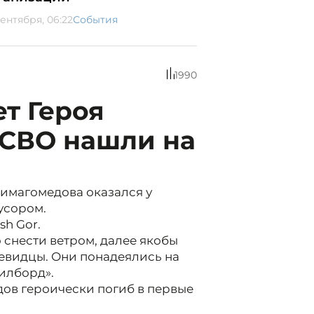
сентября, 06:22
События
1990
ет Героя
 СВО нашли на
имагомедова оказался у
усором.
h Gor.
 снести ветром, далее якобы
евидцы. Они понадеялись на
билборд».
ов героически погиб в первые