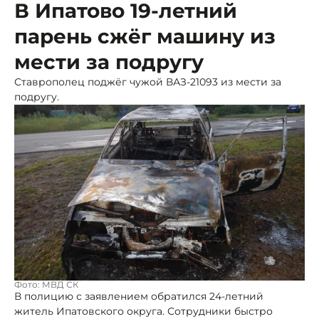
В Ипатово 19-летний
парень сжёг машину из
мести за подругу
Ставрополец поджёг чужой ВАЗ-21093 из мести за
подругу.
Фото: МВД СК
В полицию с заявлением обратился 24-летний
житель Ипатовского округа. Сотрудники быстро