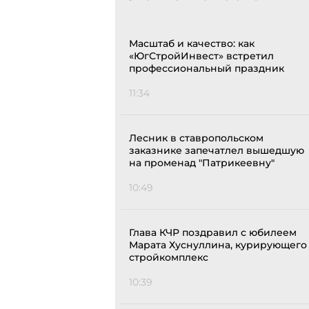
Масштаб и качество: как
«ЮгСтройИнвест» встретил
профессиональный праздник
11:34
Лесник в ставропольском
заказнике запечатлел вышедшую
на променад "Патрикеевну"
10:49
Глава КЧР поздравил с юбилеем
Марата Хуснуллина, курирующего
стройкомплекс
10:39