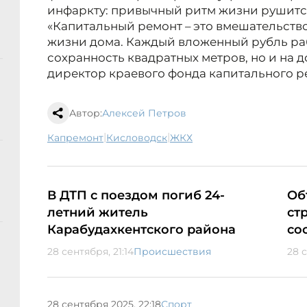
инфаркту: привычный ритм жизни рушится
«Капитальный ремонт – это вмешательств
жизни дома. Каждый вложенный рубль раб
сохранность квадратных метров, но и на д
директор краевого фонда капитального р
Автор:
Алексей Петров
|
|
капремонт
Кисловодск
ЖКХ
В ДТП с поездом погиб 24-
Об
летний житель
ст
Карабудахкентского района
со
28 сентября, 21:14
Происшествия
28 с
28 сентября 2025, 22:18
Спорт