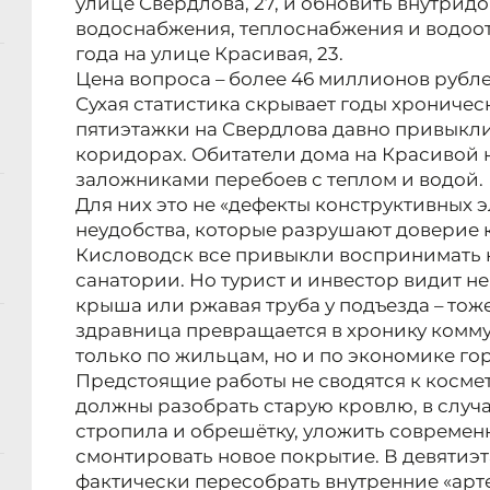
улице Свердлова, 27, и обновить внутри
водоснабжения, теплоснабжения и водоот
года на улице Красивая, 23.
Цена вопроса – более 46 миллионов рубле
Сухая статистика скрывает годы хрониче
пятиэтажки на Свердлова давно привыкли
коридорах. Обитатели дома на Красивой 
заложниками перебоев с теплом и водой.
Для них это не «дефекты конструктивных 
неудобства, которые разрушают доверие 
Кисловодск все привыкли воспринимать ка
санатории. Но турист и инвестор видит н
крыша или ржавая труба у подъезда – тож
здравница превращается в хронику комму
только по жильцам, но и по экономике го
Предстоящие работы не сводятся к косм
должны разобрать старую кровлю, в случ
стропила и обрешётку, уложить совреме
смонтировать новое покрытие. В девятиэ
фактически пересобрать внутренние «арт