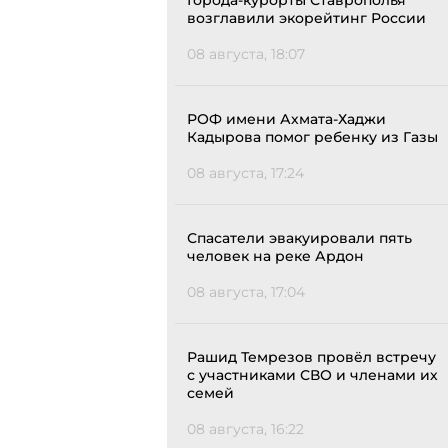
Города-курорты Ставрополья
возглавили экорейтинг России
08 августа, 18:07
РОФ имени Ахмата-Хаджи
Кадырова помог ребенку из Газы
08 августа, 17:24
Спасатели эвакуировали пять
человек на реке Ардон
08 августа, 17:04
Рашид Темрезов провёл встречу
с участниками СВО и членами их
семей
08 августа, 16:22