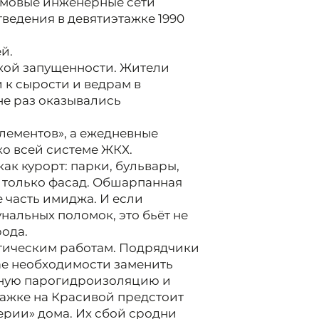
домовые инженерные сети
ведения в девятиэтажке 1990
й.
ской запущенности. Жители
 к сырости и ведрам в
не раз оказывались
элементов», а ежедневные
ко всей системе ЖКХ.
к курорт: парки, бульвары,
е только фасад. Обшарпанная
е часть имиджа. И если
нальных поломок, это бьёт не
рода.
етическим работам. Подрядчики
ае необходимости заменить
нную парогидроизоляцию и
тажке на Красивой предстоит
ерии» дома. Их сбой сродни