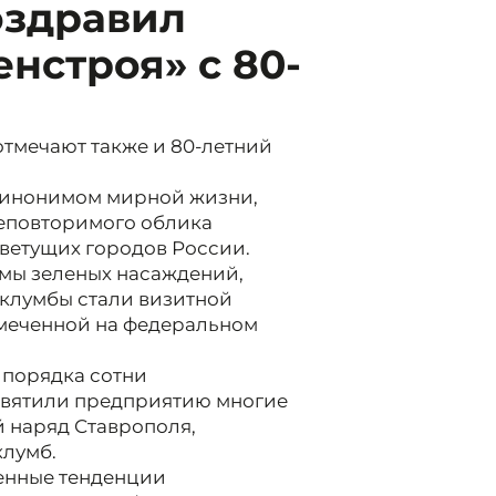
оздравил
нстроя» с 80-
отмечают также и 80-летний
 синонимом мирной жизни,
еповторимого облика
цветущих городов России.
емы зеленых насаждений,
и клумбы стали визитной
тмеченной на федеральном
з порядка сотни
святили предприятию многие
 наряд Ставрополя,
клумб.
енные тенденции