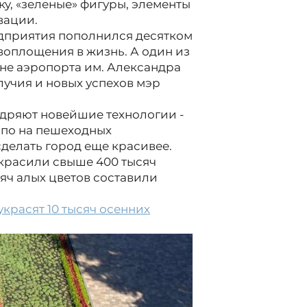
у, «зеленые» фигуры, элементы
вации.
едприятия пополнился десятком
 воплощения в жизнь. А один из
не аэропорта им. Александра
лучия и новых успехов мэр
дряют новейшие технологии -
шпо на пешеходных
делать город еще красивее.
украсили свыше 400 тысяч
сяч алых цветов составили
украсят 10 тысяч осенних
2/8