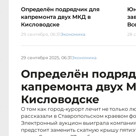
Определён подрядчик для
Юн
капремонта двух МКД в
за
Кисловодске
Вс
29 сентября, 06:31
Экономика
28 с
29 сентября 2025, 06:31
Экономика
Определён подряд
капремонта двух 
Кисловодске
О том как город-курорт лечит не только лю
рассказали в Ставропольском краевом фо
Электронный аукцион выиграла компания
предстоит заменить скатную крышу пятиэт