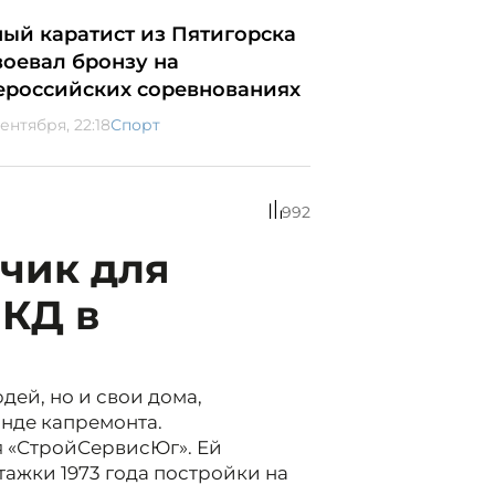
ый каратист из Пятигорска
воевал бронзу на
ероссийских соревнованиях
ентября, 22:18
Спорт
992
чик для
МКД в
дей, но и свои дома,
нде капремонта.
 «СтройСервисЮг». Ей
ажки 1973 года постройки на