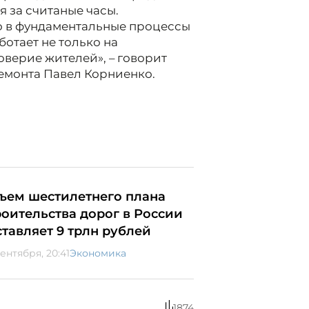
 за считаные часы.
о в фундаментальные процессы
отает не только на
оверие жителей», – говорит
емонта Павел Корниенко.
ъем шестилетнего плана
роительства дорог в России
ставляет 9 трлн рублей
ентября, 20:41
Экономика
1874