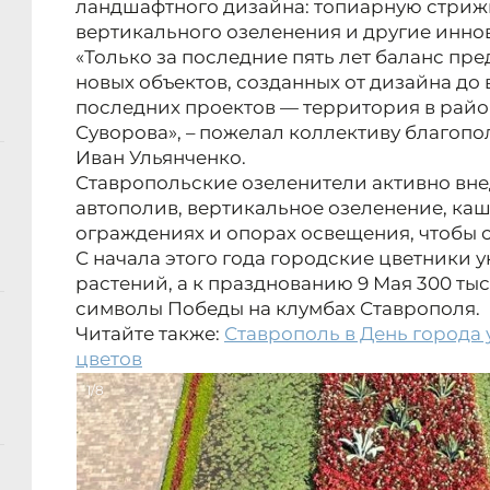
ландшафтного дизайна: топиарную стрижк
вертикального озеленения и другие инно
«Только за последние пять лет баланс пр
новых объектов, созданных от дизайна до
последних проектов — территория в райо
Суворова», – пожелал коллективу благопо
Иван Ульянченко.
Ставропольские озеленители активно вне
автополив, вертикальное озеленение, ка
ограждениях и опорах освещения, чтобы с
С начала этого года городские цветники 
растений, а к празднованию 9 Мая 300 ты
символы Победы на клумбах Ставрополя.
Читайте также:
Ставрополь в День города 
цветов
1/8