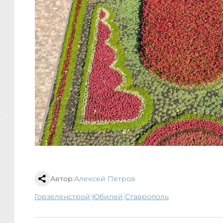
Автор:
Алексей Петров
|
|
Горзеленстрой
юбилей
Ставрополь