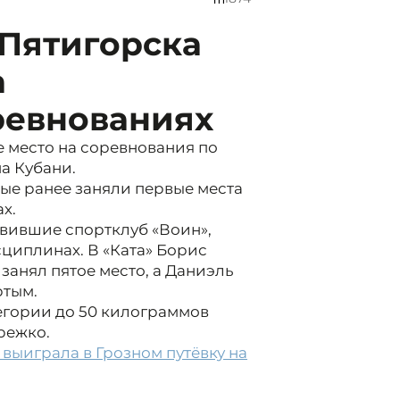
 Пятигорска
а
ревнованиях
е место на соревнования по
а Кубани.
ые ранее заняли первые места
х.
авившие спортклуб «Воин»,
сциплинах. В «Ката» Борис
 занял пятое место, а Даниэль
ртым.
тегории до 50 килограммов
режко.
выиграла в Грозном путёвку на