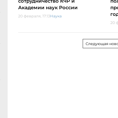
сотрудничество КЧР и
по
Академии наук России
пр
го
20 февраля, 17:13
Наука
20 
Следующая ново