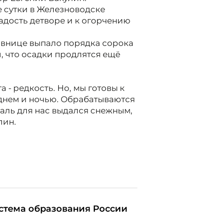
е сутки в Железноводске
адость детворе и к огорчению
равнице выпало порядка сорока
, что осадки продлятся ещё
 - редкость. Но, мы готовы к
 днем и ночью. Обрабатываются
аль для нас выдался снежным,
лин.
стема образования России