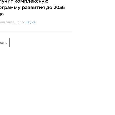
лучит комплексную
ограмму развития до 2036
да
февраля, 13:57
Наука
сть