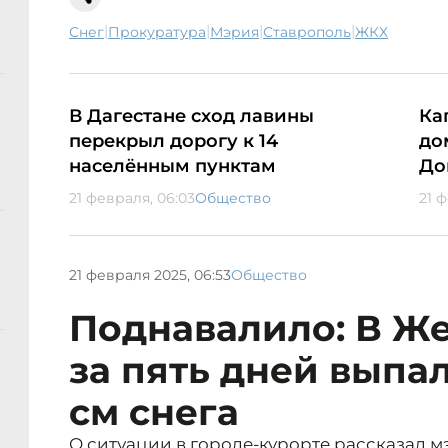
|
|
|
|
снег
прокуратура
мэрия
Ставрополь
ЖКХ
В Дагестане сход лавины
Ка
перекрыл дорогу к 14
до
населённым пунктам
До
21 февраля, 06:03
Общество
21 ф
21 февраля 2025, 06:53
Общество
Поднавалило: В Ж
за пять дней выпа
см снега
О ситуации в городе-курорте рассказал м