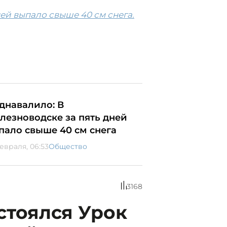
ней выпало свыше 40 см снега.
днавалило: В
лезноводске за пять дней
пало свыше 40 см снега
февраля, 06:53
Общество
3168
стоялся Урок