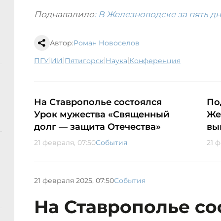
Поднавалило
: В Железноводске за пять д
Автор:
Роман Новоселов
|
|
|
|
ПГУ
ИИ
Пятигорск
наука
конференция
На Ставрополье состоялся
По
Урок мужества «Священный
Же
долг — защита Отечества»
вы
21 февраля, 07:50
События
21 
21 февраля 2025, 07:50
События
На Ставрополье со