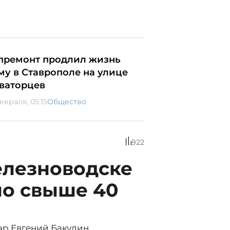
премонт продлил жизнь
му в Ставрополе на улице
ваторцев
евраля, 05:15
Общество
922
елезноводске
ло свыше 40
эр Евгений Бакулин.