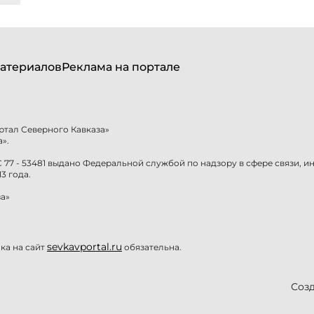
атериалов
Реклама на портале
ртал Северного Кавказа»
».
77 - 53481 выдано Федеральной службой по надзору в сфере связи, 
3 года.
а»
sevkavportal.ru
а на сайт
обязательна.
Созд