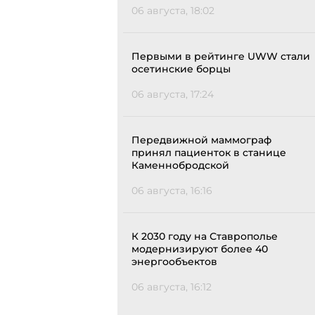
06 августа, 18:02
Первыми в рейтинге UWW стали
осетинские борцы
06 августа, 17:24
Передвижной маммограф
принял пациенток в станице
Каменнобродской
06 августа, 16:16
К 2030 году на Ставрополье
модернизируют более 40
энергообъектов
06 августа, 16:12