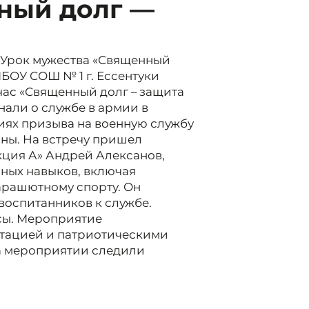
ный долг —
 Урок мужества «Священный
БОУ СОШ № 1 г. Ессентуки
час «Священный долг – защита
нали о службе в армии в
иях призыва на военную службу
ны. На встречу пришел
кция А» Андрей Алексанов,
ых навыков, включая
арашютному спорту. Он
воспитанников к службе.
сы. Мероприятие
тацией и патриотическими
на мероприятии следили
.