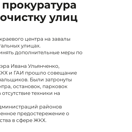
 прокуратура
 очистку улиц
краевого центра на завалы
тальных улицах.
инять дополнительные меры по
мэра Ивана Ульянченко,
ЖКХ и ГАИ прошло совещание
нальщиков. Были затронуты
тра, остановок, парковок
 отсутствие техники на
 администраций районов
менное предостережение о
тва в сфере ЖКХ.