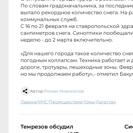
По словам градоначальника, за последни
выпало рекордное количество снега. На р
коммунальных служб.
С 16 по 21 февраля на ставропольской зд
сантиметров снега. Синоптики пообещали
неделю - до 2 марта включительно.
«Для нашего города такое количество снега
погодным коллапсам. Техника работает и
дороги, тротуары, пешеходные зоны. Февр
но мы продолжаем работу»,- отметил Баку
Автор:
Роман Новоселов
|
|
|
|
лавина
МЧС
происшествие
горы
Дагестан
Темрезов обсудил
Си