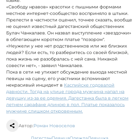
языке.
«Свободу нравов» красотки с пышными формами
местное интернет-сообщество восприняло в штыки.
Прелести в частности оценил, точнее сказать, вообще
не оценил известный дагестанский общественник
Булач Чанкалаев. Он назвал выступление «звездочки»
в облегающем коротком платье "позором".
«Неужели у нее нет родственников или же близких
людей? Если есть, то разберитесь со своей близкой,
пока жизнь не разобралась с ней сама. Никакой
совести нет», - заявил Чанкалаев.
Пока в сети не утихает обсуждение выхода местной
певицы на сцену, его участники вспоминают
некрасивый инцидент в
Каспийске годовалой
давности. Тогда на улице города мужчина напал на
девушку из-за ее одеяния. Дагестанка была в легком
летнем сарафане длиною в пол. Платье показалось
мужчине слишком откровенным.
Автор:
Роман Новоселов
Дагестан
певица
одежда
девушка