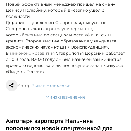
Новый эффективный менеджер пришел на смену
Денису Полюбину, который внезапно ушёл с
должности.
Доронин — уроженец Ставрополя, выпускник
Ставропольского
агрогосуниверситета
,
который
окончил
по специальности «Финансы и
кредит». Второе высшее образование у кандидата
экономических наук - РУДН «Юриспруденция».
В
минэкономразвития
Ставрополья Доронин работает
с 2013 года. В
2020 году он был назначен замминистра
краевого ведомства и вышел в
суперфинал
конкурса
«Лидеры России».
Автор:
Роман Новоселов
минэк
назначение
Автопарк аэропорта Нальчика
пополнился новой спецтехникой для