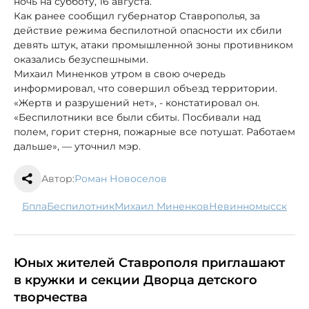
ночь на субботу, 16 августа.
Как ранее сообщил губернатор Ставрополья, за
действие режима беспилотной опасности их сбили
девять штук, атаки промышленной зоны противником
оказались безуспешными.
Михаил Миненков утром в свою очередь
информировал, что совершил объезд территории.
«Жертв и разрушений нет», - констатировал он.
«Беспилотники все были сбиты. Посбивали над
полем, горит стерня, пожарные все потушат. Работаем
дальше», — уточнил мэр.
Автор:
Роман Новоселов
бпла
беспилотник
Михаил Миненков
Невинномысск
Юных жителей Ставрополя приглашают
в кружки и секции Дворца детского
творчества