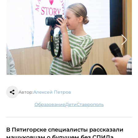
1/4
Автор:
Алексей Петров
образование
дети
Ставрополь
В Пятигорске специалисты рассказали
машуковцам о будущем без СПИДа