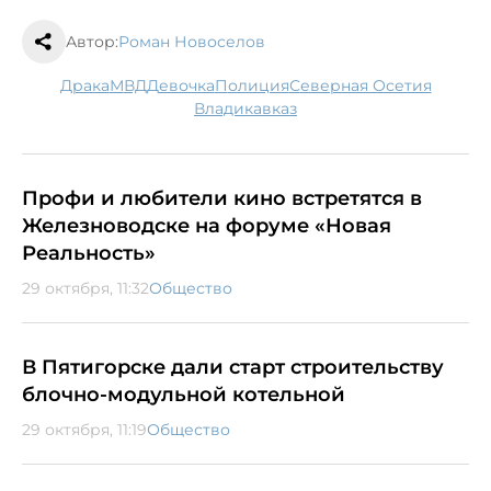
Автор:
Роман Новоселов
драка
МВД
девочка
полиция
Северная Осетия
Владикавказ
Профи и любители кино встретятся в
Железноводске на форуме «Новая
Реальность»
29 октября, 11:32
Общество
В Пятигорске дали старт строительству
блочно-модульной котельной
29 октября, 11:19
Общество