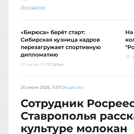
Ингушетия
«Бирюса» берёт старт:
На
Сибирская кузница кадров
ко
перезагружает спортивную
"Р
дипломатию
20 и
20 июня, 11:10
Статьи
20 июня 2026, 11:57
Общество
Сотрудник Росрее
Ставрополья расск
культуре молокан