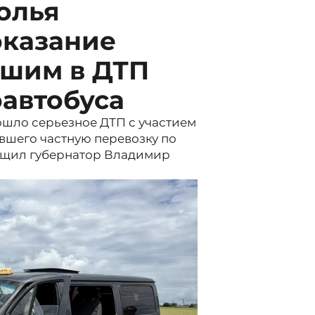
олья
оказание
шим в ДТП
автобуса
шло серьезное ДТП с участием
вшего частную перевозку по
бщил губернатор Владимир