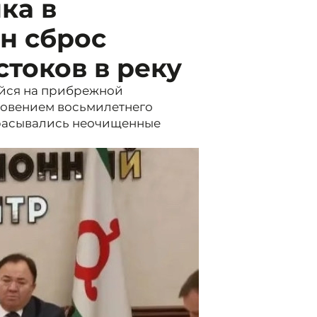
ка в
н сброс
токов в реку
йся на прибрежной
зновением восьмилетнего
брасывались неочищенные