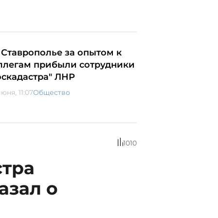
 Ставрополье за опытом к
ллегам прибыли сотрудники
оскадастра" ЛНР
юня, 11:07
Общество
1010
стра
азал о