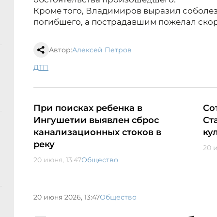
Кроме того, Владимиров выразил соболе
погибшего, а пострадавшим пожелал ско
Автор:
Алексей Петров
ДТП
При поисках ребенка в
Со
Ингушетии выявлен сброс
Ст
канализационных стоков в
ку
реку
20 и
20 июня, 13:47
Общество
20 июня 2026, 13:47
Общество