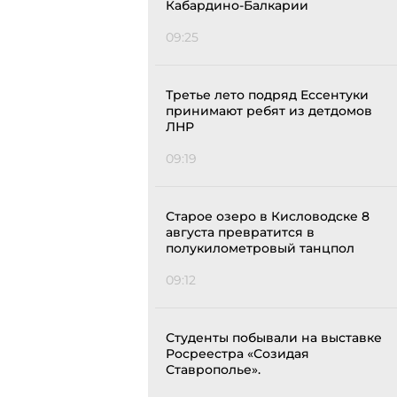
Кабардино-Балкарии
09:25
Третье лето подряд Ессентуки
принимают ребят из детдомов
ЛНР
09:19
Старое озеро в Кисловодске 8
августа превратится в
полукилометровый танцпол
09:12
Студенты побывали на выставке
Росреестра «Созидая
Ставрополье».