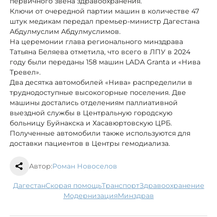
первичного звена здравоохранения.
Ключи от очередной партии машин в количестве 47
штук медикам передал премьер-министр Дагестана
Абдулмуслим Абдулмуслимов.
На церемонии глава регионального минздрава
Татьяна Беляева отметила, что всего в ЛПУ в 2024
году были переданы 158 машин LADA Granta и «Нива
Тревел».
Два десятка автомобилей «Нива» распределили в
труднодоступные высокогорные поселения. Две
машины достались отделениям паллиативной
выездной службы в Центральную городскую
больницу Буйнакска и Хасавюртовскую ЦРБ.
Полученные автомобили также используются для
доставки пациентов в Центры гемодиализа.
Автор:
Роман Новоселов
Дагестан
скорая помощь
транспорт
здравоохранение
модернизация
минздрав