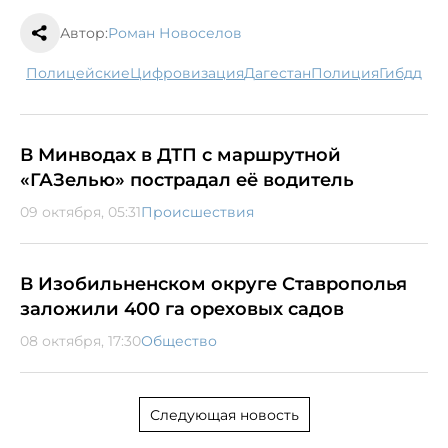
Автор:
Роман Новоселов
полицейские
цифровизация
Дагестан
полиция
гибдд
В Минводах в ДТП с маршрутной
«ГАЗелью» пострадал её водитель
09 октября, 05:31
Происшествия
В Изобильненском округе Ставрополья
заложили 400 га ореховых садов
08 октября, 17:30
Общество
Следующая новость