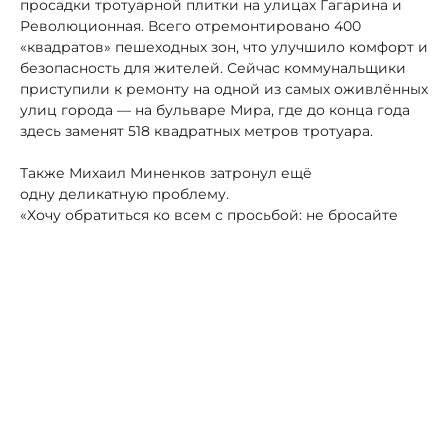
просадки тротуарной плитки на улицах Гагарина и
Революционная. Всего отремонтировано 400
«квадратов» пешеходных зон, что улучшило комфорт и
безопасность для жителей. Сейчас коммунальщики
приступили к ремонту на одной из самых оживлённых
улиц города — на бульваре Мира, где до конца года
здесь
заменят 518 квадратных метров тротуара.
Также Михаил Миненков затронул ещё
одну деликатную проблему.
«Хочу обратиться ко всем с просьбой: не бросайте
жевательные резинки на тротуарах»
, —
написал
градоначальник в соцсетях.
По мнению мэра, из таких мелочей складывается
общее впечатление у гостей и туристов о
Невинномысске.
Жвачка на тротуаре портит эстетический вид и
неприятна для взгляда. При этом она создает
реальные трудности для дворников, которым трудно
удалить её поверхности.