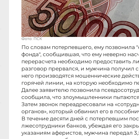
Фото: ПСК
По словам потерпевшего, ему позвонила 
фонда", сообщившая, что ему неверно нас
перерасчета необходимо предоставить л
разговор прервался, и мужчина получил 
него производятся мошеннические действ
горячей линии, на которую необходимо п
Далее заявителю позвонила псевдосотруд
сообщила, что злоумышленники пытаются 
Затем звонок переадресовали на «сотруд
органов», который обвинил его в пособни
В течение десяти дней с потерпевшим по
лжесотрудники банков, убеждая его закрыт
указаниям аферистов, мужчина передал 3,