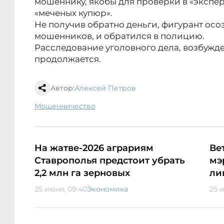
мошеннику, якобы для проверки в «экспе
«меченых купюр».
Не получив обратно деньги, фигурант осоз
мошенников, и обратился в полицию.
Расследование уголовного дела, возбужде
продолжается.
Автор:
Алексей Петров
мошенничество
На жатве-2026 аграриям
Ве
Ставрополья предстоит убрать
мэ
2,2 млн га зерновых
ли
25 июня, 09:40
Экономика
25 