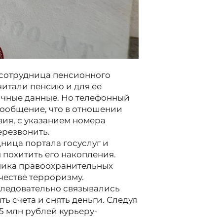
"сотрудница пенсионного
читали пенсию и для ее
ичные данные. Но телефонный
сообщение, что в отношении
ия, с указанием номера
ерезвонить.
ница портала госуслуг и
похитить его накопления.
ника правоохранительных
честве терроризму.
следовательно связывались
ь счета и снять деньги. Следуя
5 млн рублей курьеру-