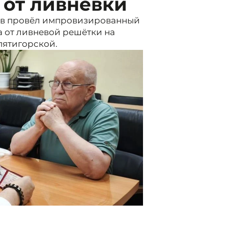
 от ливнёвки
ов провёл импровизированный
 от ливневой решётки на
пятигорской.