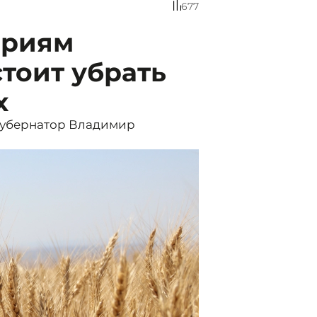
677
ариям
тоит убрать
х
 губернатор Владимир