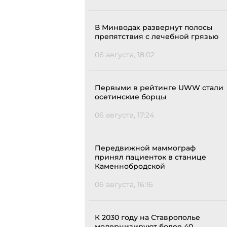
В Минводах развернут полосы
препятствия с лечебной грязью
06 августа, 18:02
Первыми в рейтинге UWW стали
осетинские борцы
06 августа, 17:24
Передвижной маммограф
принял пациенток в станице
Каменнобродской
06 августа, 16:16
К 2030 году на Ставрополье
модернизируют более 40