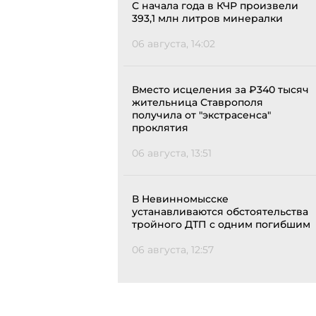
С начала года в КЧР произвели
393,1 млн литров минералки
06 августа, 14:02
Вместо исцеления за ₽340 тысяч
жительница Ставрополя
получила от "экстрасенса"
проклятия
06 августа, 13:51
В Невинномысске
устанавливаются обстоятельства
тройного ДТП с одним погибшим
06 августа, 12:57