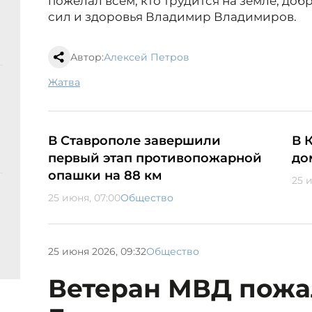
пожелал всем, кто трудится на земле, доб
сил и здоровья Владимир Владимиров.
Автор:
Алексей Петров
жатва
В Ставрополе завершили
В 
первый этап противопожарной
до
опашки на 88 км
25 
25 июня, 07:00
Общество
25 июня 2026, 09:32
Общество
Ветеран МВД пожа