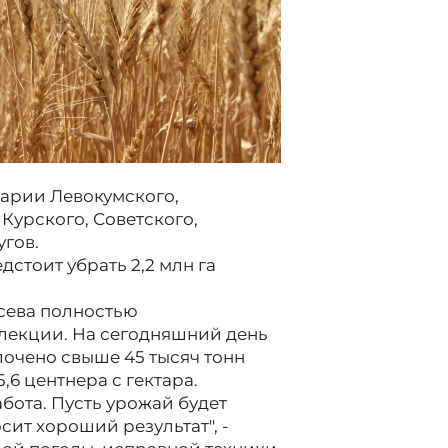
арии Левокумского,
Курского, Советского,
угов.
стоит убрать 2,2 млн га
 сева полностью
лекции. На сегодняшний день
лочено свыше 45 тысяч тонн
,6 центнера с гектара.
бота. Пусть урожай будет
ит хороший результат", -