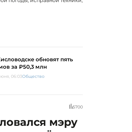
рой погоды, исправной техники,
Кисловодске обновят пять
мов за ₽50,3 млн
июня, 06:03
Общество
5700
ловался мэру