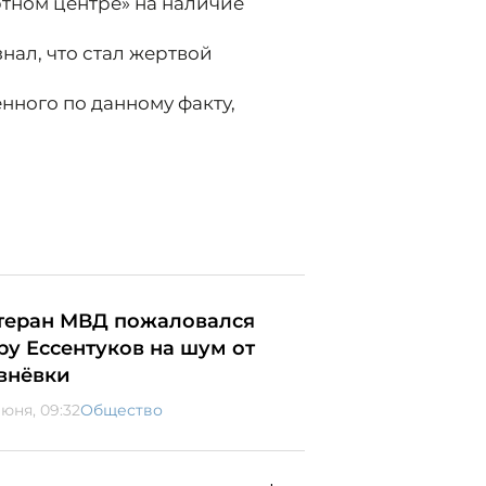
ртном центре» на наличие
нал, что стал жертвой
нного по данному факту,
теран МВД пожаловался
ру Ессентуков на шум от
внёвки
июня, 09:32
Общество