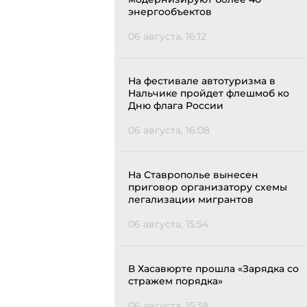
энергообъектов
06 августа, 16:12
На фестивале автотуризма в
Нальчике пройдет флешмоб ко
Дню флага России
06 августа, 16:08
На Ставрополье вынесен
приговор организатору схемы
легализации мигрантов
06 августа, 15:54
В Хасавюрте прошла «Зарядка со
стражем порядка»
06 августа, 15:38