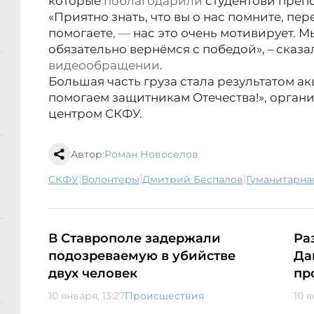
которые
поблагодарили
студентов
и преп
«Приятно знать, что вы о нас помните, пе
помогаете
, —
нас это очень мотивирует. 
обязательно вернёмся с победой», – сказа
видеообращении
.
Большая часть груза стала результатом а
помогаем защитникам Отечества!», орга
центром СКФУ.
Автор:
Роман Новоселов
|
|
|
СКФУ
волонтеры
Дмитрий Беспалов
гуманитарн
В Ставрополе задержали
Ра
подозреваемую в убийстве
Да
двух человек
пр
10 января, 13:27
Происшествия
10 я