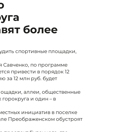
о
уга
вят более
рудить спортивные площадки,
я Савченко, по программе
тся привести в порядок 12
за 12 млн руб. будет
площадки, аллеи, общественные
 горокруга и один – в
местных инициатив в поселке
селе Преображенском обустроят