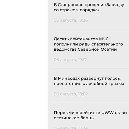
В Ставрополе провели «Зарядку
со стражем порядка»
06 августа, 19:36
Десять лейтенантов МЧС
пополнили ряды спасательного
ведомства Северной Осетии
06 августа, 19:17
В Минводах развернут полосы
препятствия с лечебной грязью
06 августа, 18:02
Первыми в рейтинге UWW стали
осетинские борцы
06 августа, 17:24