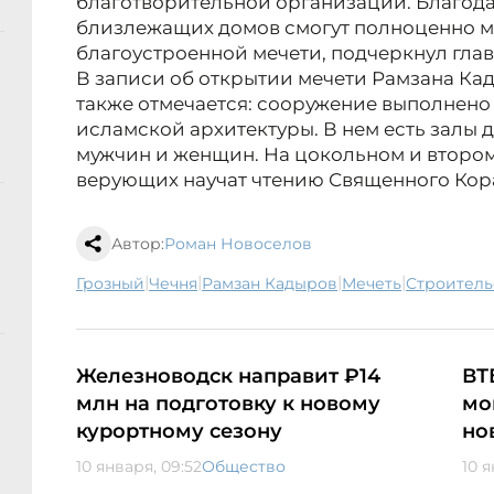
благотворительной организации. Благод
близлежащих домов смогут полноценно м
благоустроенной мечети, подчеркнул глав
В записи об открытии мечети Рамзана Кад
также отмечается: сооружение выполнено
исламской архитектуры. В нем есть залы
мужчин и женщин. На цокольном и втором 
верующих научат чтению Священного Кор
Автор:
Роман Новоселов
|
|
|
|
Грозный
Чечня
Рамзан Кадыров
мечеть
строител
Железноводск направит ₽14
ВТ
млн на подготовку к новому
мо
курортному сезону
но
10 января, 09:52
Общество
10 я