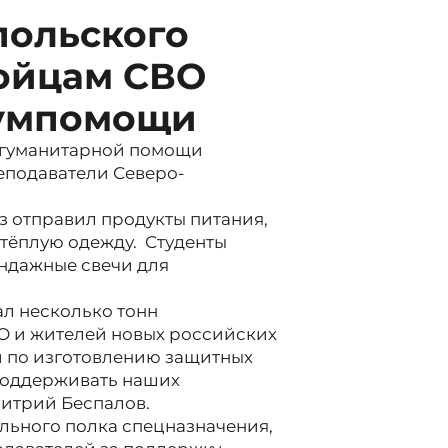
польского
ойцам СВО
гумпомощи
 гуманитарной помощи
еподаватели Северо-
з отправил продукты питания,
 тёплую одежду. Студенты
ндажные свечи для
ал несколько тонн
О и жителей новых российских
й по изготовлению защитных
 поддерживать наших
митрий Беспалов.
льного полка спецназначения,