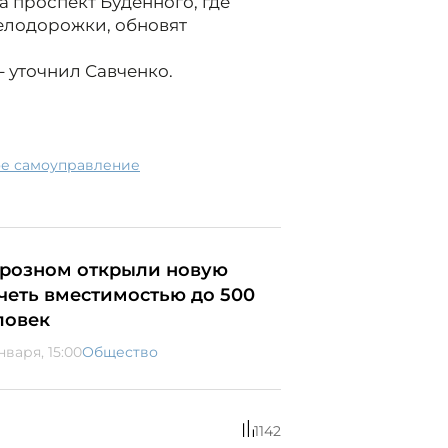
 проспект Буденного, где
велодорожки, обновят
- уточнил Савченко.
ное самоуправление
Грозном открыли новую
четь вместимостью до 500
ловек
нваря, 15:00
Общество
1142