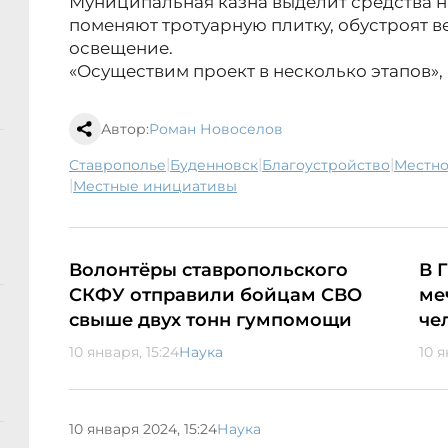
Муниципальная казна выделит средства на
поменяют тротуарную плитку, обустроят 
освещение.
«Осуществим проект в несколько этапов», 
Автор:
Роман Новоселов
|
|
|
Ставрополье
Буденновск
благоустройство
мест
|
местные инициативы
Волонтёры ставропольского
В 
СКФУ отправили бойцам СВО
ме
свыше двух тонн гумпомощи
че
10 января, 15:24
Наука
10 я
10 января 2024, 15:24
Наука