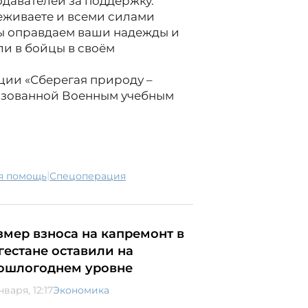
одавателей
за поддержку.
реживаете и всеми силами
Мы оправдаем ваши надежды и
ли в бойцы в своём
кции «Сберегая природу –
низованной Военным учебным
|
ая помощь
спецоперация
змер взноса на капремонт в
гестане оставили на
ошлогоднем уровне
нваря, 12:17
Экономика