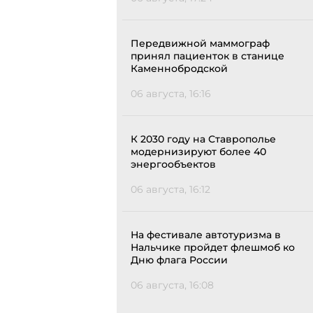
Передвижной маммограф
принял пациенток в станице
Каменнобродской
06 августа, 16:16
К 2030 году на Ставрополье
модернизируют более 40
энергообъектов
06 августа, 16:12
На фестивале автотуризма в
Нальчике пройдет флешмоб ко
Дню флага России
06 августа, 16:08