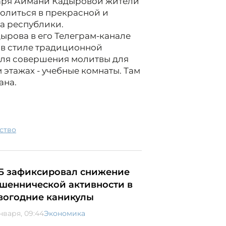
аря Аймани Кадыровой жители
олиться в прекрасной и
а республики.
ырова в его Телеграм-канале
 в стиле традиционной
 для совершения молитвы для
этажах - учебные комнаты. Там
ана.
ьство
Б зафиксировал снижение
шеннической активности в
вогодние каникулы
нваря, 09:44
Экономика