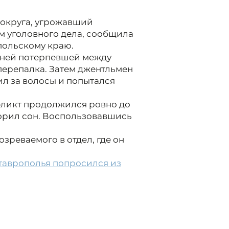
 округа, угрожавший
м уголовного дела, сообщила
польскому краю.
етней потерпевшей между
перепалка. Затем джентльмен
ил за волосы и попытался
фликт продолжился ровно до
морил сон. Воспользовавшись
зреваемого в отдел, где он
Ставрополья попросился из