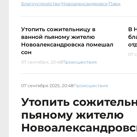
|
|
благоустройство
Новоалександровск
парк
Утопить сожительницу в
В 
ванной пьяному жителю
бл
Новоалександровска помешал
от
сон
07 
07 сентября, 20:48
Происшествия
07 сентября 2025, 20:48
Происшествия
Утопить сожительн
пьяному жителю
Новоалександровс