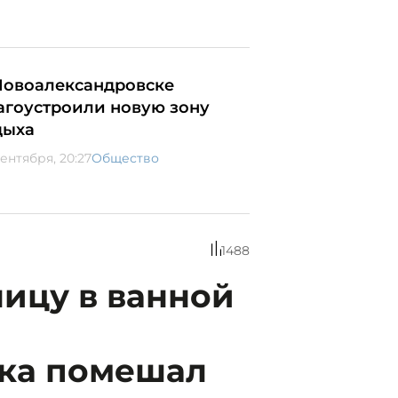
Новоалександровске
агоустроили новую зону
дыха
сентября, 20:27
Общество
1488
ицу в ванной
ка помешал