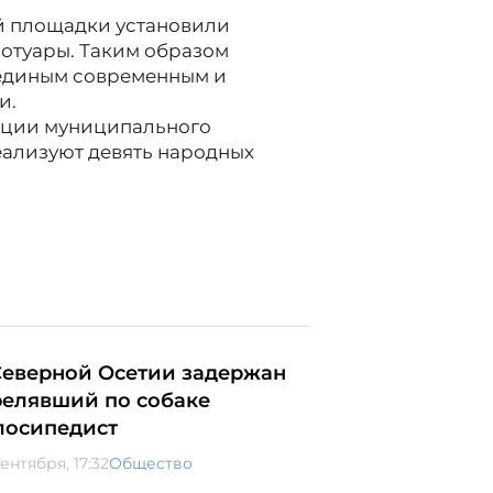
й площадки установили
отуары. Таким образом
 единым современным и
и.
ации муниципального
реализуют девять народных
Северной Осетии задержан
релявший по собаке
лосипедист
ентября, 17:32
Общество