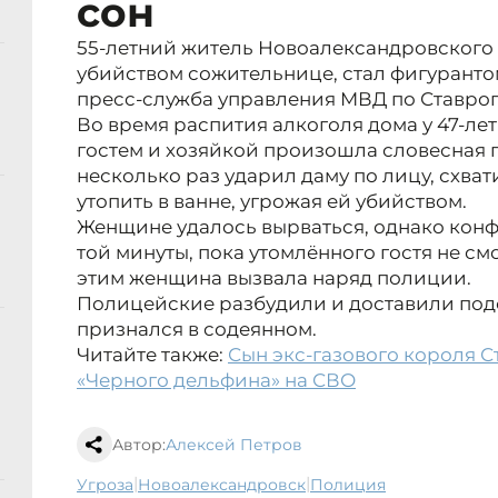
сон
55-летний житель Новоалександровского
убийством сожительнице, стал фигуранто
пресс-служба управления МВД по Ставро
Во время распития алкоголя дома у 47-л
гостем и хозяйкой произошла словесная 
несколько раз ударил даму по лицу, схват
утопить в ванне, угрожая ей убийством.
Женщине удалось вырваться, однако кон
той минуты, пока утомлённого гостя не с
этим женщина вызвала наряд полиции.
Полицейские разбудили и доставили подо
признался в содеянном.
Читайте также:
Сын экс-газового короля 
«Черного дельфина» на СВО
Автор:
Алексей Петров
|
|
угроза
Новоалександровск
полиция