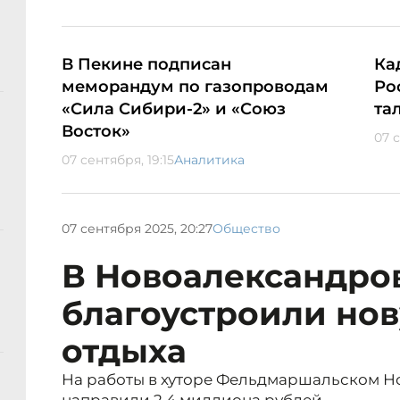
В Пекине подписан
Ка
меморандум по газопроводам
Ро
«Сила Сибири-2» и «Союз
та
Восток»
07 с
07 сентября, 19:15
Аналитика
07 сентября 2025, 20:27
Общество
В Новоалександро
благоустроили нов
отдыха
На работы в хуторе Фельдмаршальском Н