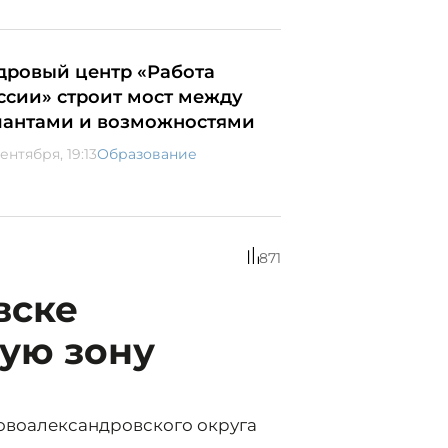
дровый центр «Работа
ссии» строит мост между
лантами и возможностями
ентября, 19:13
Образование
871
вске
ую зону
овоалександровского округа