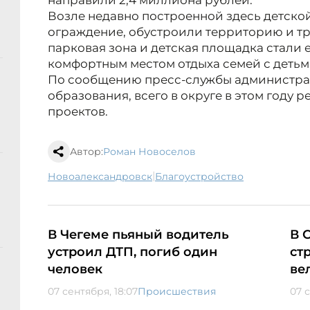
направили 2,4 миллиона рублей.
Возле недавно построенной здесь детско
ограждение, обустроили территорию и тр
парковая зона и детская площадка стали
комфортным местом отдыха семей с детьм
По сообщению пресс-службы администр
образования, всего в округе в этом году 
проектов.
Автор:
Роман Новоселов
|
Новоалександровск
благоустройство
В Чегеме пьяный водитель
В 
устроил ДТП, погиб один
ст
человек
ве
07 сентября, 18:07
Происшествия
07 с