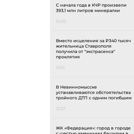
С начала года в КЧР произвели
393,1 млн литров минералки
14:02
Вместо исцеления за ₽340 тысяч
жительница Ставрополя
получила от "экстрасенса"
проклятия
13:51
В Невинномысске
устанавливаются обстоятельства
тройного ДТП с одним погибшим
12:57
ЖК «Федерация»: город в городе
с шестью именными башнями в