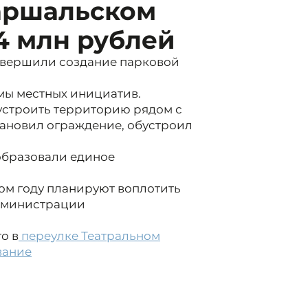
аршальском
,4 млн рублей
завершили создание парковой
мы местных инициатив.
строить территорию рядом с
тановил ограждение, обустроил
образовали единое
том году планируют воплотить
администрации
о в
переулке Театральном
вание