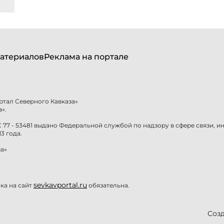
атериалов
Реклама на портале
ртал Северного Кавказа»
».
77 - 53481 выдано Федеральной службой по надзору в сфере связи, 
3 года.
а»
sevkavportal.ru
а на сайт
обязательна.
Созд