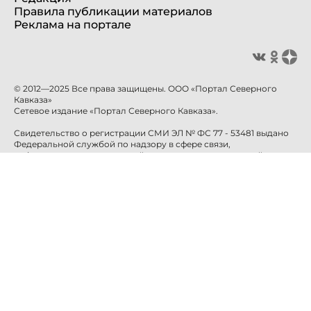
Правила публикации материалов
Реклама на портале
© 2012—2025 Все права защищены. ООО «Портал Северного
Кавказа»
Сетевое издание «Портал Северного Кавказа».
Свидетельство о регистрации СМИ ЭЛ № ФС 77 - 53481 выдано
Федеральной службой по надзору в сфере связи,
информационных технологий и массовых коммуникаций
(Роскомнадзор) 10 апреля 2013 года.
Учредитель: ООО «Портал Северного Кавказа»
Главный редактор: Баканова Е.Н.
info@sevkavportal.ru
E-mail:
Телефон: +7-8652-226-226
При использовании информации гиперссылка на сайт
sevkavportal.ru
обязательна.
16+
Создание и поддержка сайта — «
Артлекс
»