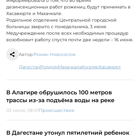
информировала о том, что во время
дезинсекционных работ рожениц будут принимать в
Хасавюрте и Махачкале.
Родильное отделение Центральной городской
больницы закрыто с понедельника, 3 июня.
Медучреждение после всех необходимых процедур
возобновит работу спустя почти две недели – 16 июня.
Автор:
Роман Новоселов
Дагестан
роддом
Махачкала
Кизляр
Хасавюрт
В Алагире обрушилось 100 метров
трассы из-за подъёма воды на реке
03 июня, 08:47
Происшествия
В Дагестане утонул пятилетний ребенок