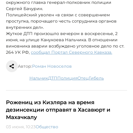
окружного главка генерал-полковник полиции
Сергей Бачурин.
Полицейский уволен «в связи с совершением
проступка, порочащего честь сотрудника органов
внутренних дел».
Жуткое ДТП произошло вечером в воскресенье, 2
июня, на улице Канукоева Нальчика. В отношении
виновника аварии возбуждено уголовное дело по ст.
264 УК РФ,
сообщал Портал Северного Кавказа.
Автор:
Роман Новоселов
Нальчик
ДТП
полиция
отец
гибель
Рожениц из Кизляра на время
дезинсекции отправят в Хасавюрт и
Махачкалу
03 июня, 10:23
Общество