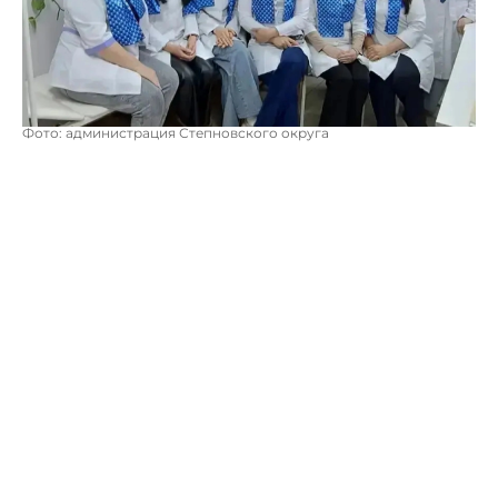
Фото: администрация Степновского округа
Специализированная бригада врачей, включающая
эндокринолога, офтальмолога, стоматолога,
невролога и оториноларинголога, провела прием для
30 сельчан. Среди них были как дети, так и пациенты,
находящиеся на диспансере.
Все пациенты получили рекомендации по здоровью,
а при необходимости – назначения на лечение или
коррекцию уже имеющихся терапевтических планов.
Восьми жителям села было рекомендовано пройти
дополнительные диагностические процедуры.
Как подчеркнул глава Степновского округа Сергей
Лобанов, подобные выезды мобильных бригад
врайчей Степновской райбольницы являются важной
частью работы по охвату местного населени.
Основная цель такого подхода – своевременное