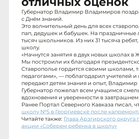
отличных оценок
Губернатор Владимир Владимиров поздра
с Днём знаний.
Это волнительный день для всех ставропол
пап, дедушек и бабушек. На праздничные 
тысяч школьников. Из них 31 тысяча ребят
школу.
«Начнутся занятия в двух новых школах в 
Мы построили их благодаря президентско
Ставрополье гордится своими школами, 
педагогами», — поблагодарил учителей и 
передают детям знания и опыт, Владимир
Губернатор пожелал всем учащимся смелы
вдохновения и уверенности в завтрашнем 
Ранее Портал Северного Кавказа писал, ч
школу №5 в Георгиевске после капремонт
Читайте также:
Глава Арзгирского округа
акции «Соберем ребенка в школу»