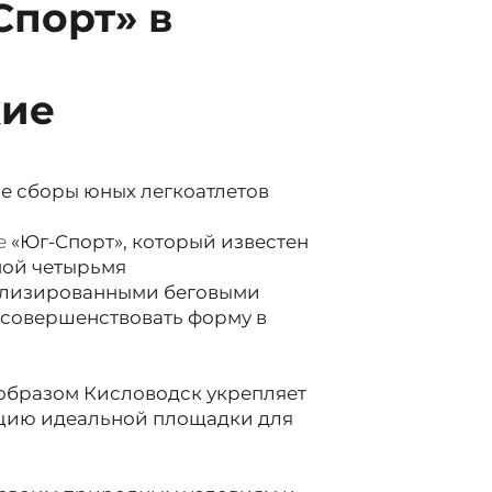
Спорт» в
кие
е сборы юных легкоатлетов
е
«Юг-Спорт», который известен
ной четырьмя
ализированными беговыми
м совершенствовать форму в
 образом Кисловодск
укрепляет
ацию идеальной площадки для