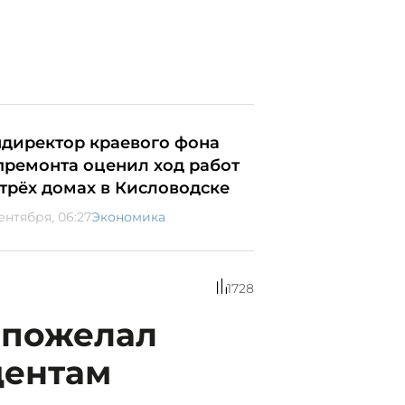
ндиректор краевого фона
премонта оценил ход работ
 трёх домах в Кисловодске
ентября, 06:27
Экономика
1728
 пожелал
дентам