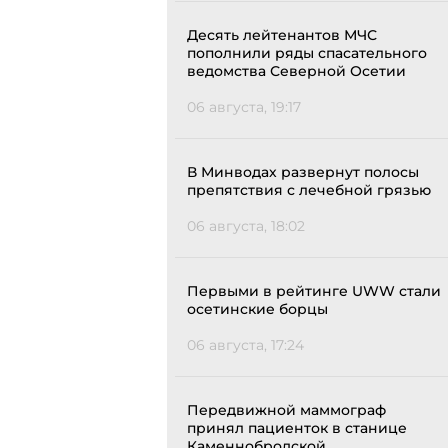
Десять лейтенантов МЧС
пополнили ряды спасательного
ведомства Северной Осетии
06 августа, 19:17
В Минводах развернут полосы
препятствия с лечебной грязью
06 августа, 18:02
Первыми в рейтинге UWW стали
осетинские борцы
06 августа, 17:24
Передвижной маммограф
принял пациенток в станице
Каменнобродской