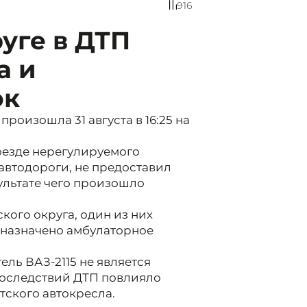
916
уге в ДТП
а и
ок
роизошла 31 августа в 16:25 на
роезде нерегулируемого
автодороги, не предоставил
ультате чего произошло
кого округа, один из них
 назначено амбулаторное
ель ВАЗ-2115 не является
последствий ДТП повлияло
тского автокресла.