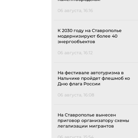
06 августа, 16:16
К 2030 году на Ставрополье
модернизируют более 40
энергообъектов
06 августа, 16:12
На фестивале автотуризма в
Нальчике пройдет флешмоб ко
Дню флага России
06 августа, 16:08
На Ставрополье вынесен
приговор организатору схемы
легализации мигрантов
06 августа, 15:54