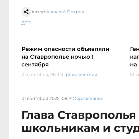
Автор:
Алексей Петров
ДТП
Режим опасности объявляли
Ге
на Ставрополье ночью 1
ка
сентября
на
01 сентября, 06:34
Происшествия
01 с
01 сентября 2025, 08:14
Образование
Глава Ставрополья
школьникам и сту