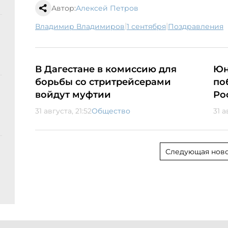
Автор:
Алексей Петров
|
|
Владимир Владимиров
1 сентября
поздравления
В Дагестане в комиссию для
Юн
борьбы со стритрейсерами
по
войдут муфтии
Ро
31 августа, 21:52
Общество
31 а
Следующая ново