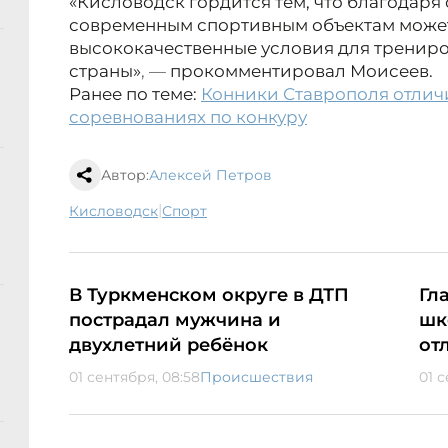
«Кисловодск гордится тем, что благодар
современным спортивным объектам может
высококачественные условия для трениро
страны»
, —
прокомментировал Моисеев.
Ранее по теме:
Конники Ставрополя отлич
соревнованиях по конкуру
Автор:
Алексей Петров
|
Кисловодск
спорт
В Туркменском округе в ДТП
Гл
пострадал мужчина и
шк
двухлетний ребёнок
от
01 сентября, 08:58
Происшествия
01 с