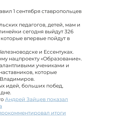
вил 1 сентября ставропольцев
ьских педагогов, детей, мам и
линейки сегодня выйдут 326
, которые впервые пойдут в
Железноводске и Ессентуках.
му нацпроекту «Образование».
талантливыми учениками и
наставников, которые
 Владимиров.
х идей, больших побед,
дне.
то
Андрей Зайцев показал
а
 прокомментировал итоги