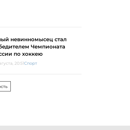
ый невинномысец стал
бедителем Чемпионата
ссии по хоккею
вгуста, 20:51
Спорт
сть