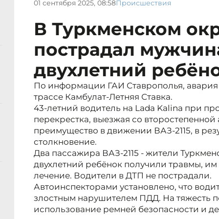
01 сентября 2025, 08:58
Происшествия
В Туркменском окр
пострадал мужчин
двухлетний ребён
По информации ГАИ Ставрополья, авария п
трассе Камбулат-Летняя Ставка.
43-летний водитель на Lada Kalina при п
перекрестка, выезжая со второстепенной 
преимущество в движении ВАЗ-2115, в рез
столкновение.
Два пассажира ВАЗ-2115 - жители Туркменс
двухлетний ребёнок получили травмы, им
лечение. Водители в ДТП не пострадали.
Автоинспекторами установлено, что водит
злостным нарушителем ПДД. На тяжесть 
использование ремней безопасности и де