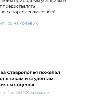
я своим природным условиям и
 предоставлять
вок спортсменам со всей
ились на краевых
ава Ставрополья пожелал
ольникам и студентам
личных оценок
ентября, 08:14
Образование