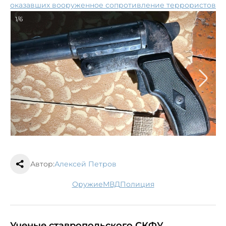
оказавших вооруженное сопротивление террористов
1/6
Автор:
Алексей Петров
оружие
МВД
полиция
Ученые ставропольского СКФУ