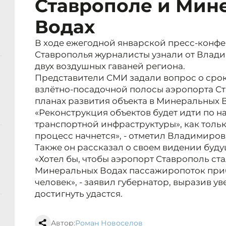
Ставрополе и Мин
Водах
В ходе ежегодной январской пресс-конф
Ставрополья журналисты узнали от Влад
двух воздушных гаваней региона.
Представители СМИ задали вопрос о сро
взлётно-посадочной полосы аэропорта С
планах развития объекта в Минеральных 
«Реконструкция объектов будет идти по н
транспортной инфраструктуры», как только
процесс начнется», - отметил Владимиров
Также он рассказал о своем видении буду
«Хотел бы, чтобы аэропорт Ставрополь ст
Минеральных Водах пассажиропоток при
человек», - заявил губернатор, выразив ув
достигнуть удастся.
Автор:
Роман Новоселов