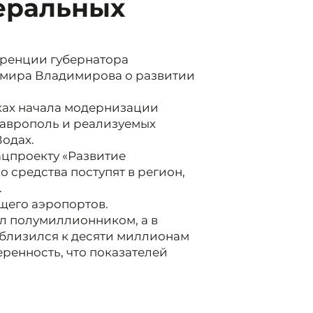
еральных
еренции губернатора
имира Владимирова о развитии
ках начала модернизации
таврополь и реализуемых
Водах.
ацпроекту «Развитие
 средства поступят в регион,
.
щего аэропортов.
ал полумиллионником, а в
близился к десяти миллионам
еренность, что показателей