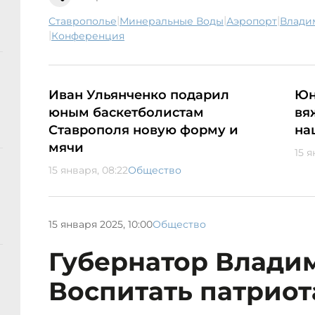
|
|
|
Ставрополье
Минеральные Воды
аэропорт
Влад
|
конференция
Иван Ульянченко подарил
Юн
юным баскетболистам
вя
Ставрополя новую форму и
на
мячи
15 я
15 января, 08:22
Общество
15 января 2025, 10:00
Общество
Губернатор Влади
Воспитать патрио