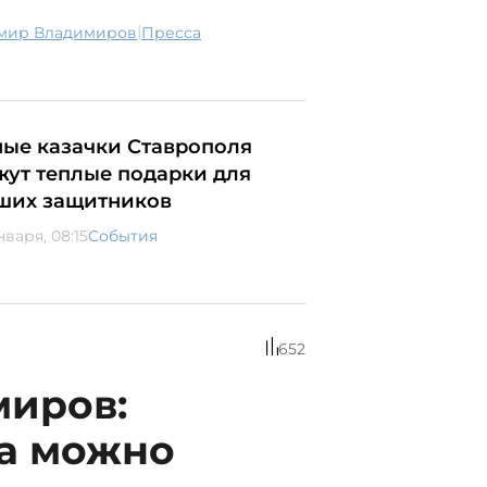
|
имир Владимиров
пресса
ые казачки Ставрополя
жут теплые подарки для
ших защитников
нваря, 08:15
События
652
миров:
та можно