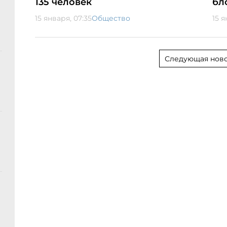
135 человек
бл
15 января, 07:35
Общество
15 я
Следующая ново