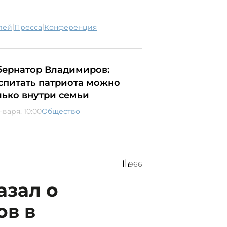
|
|
илей
пресса
конференция
бернатор Владимиров:
спитать патриота можно
лько внутри семьи
нваря, 10:00
Общество
966
азал о
ов в