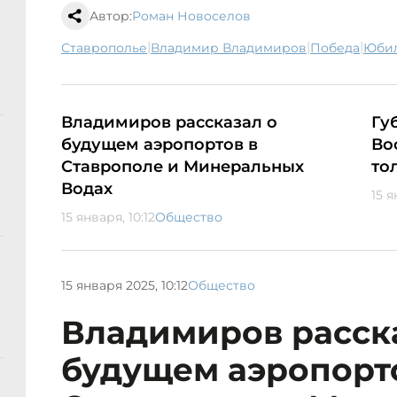
Автор:
Роман Новоселов
|
|
|
Ставрополье
Владимир Владимиров
Победа
юб
Владимиров рассказал о
Гу
будущем аэропортов в
Во
Ставрополе и Минеральных
то
Водах
15 я
15 января, 10:12
Общество
15 января 2025, 10:12
Общество
Владимиров расск
будущем аэропорт