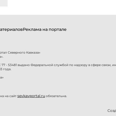
атериалов
Реклама на портале
ртал Северного Кавказа»
».
77 - 53481 выдано Федеральной службой по надзору в сфере связи, 
3 года.
а»
sevkavportal.ru
а на сайт
обязательна.
Созд