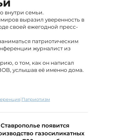
ьи
о внутри семьи.
миров выразил уверенность в
ходе своей ежегодной пресс-
 заниматься патриотическим
онференции журналист из
рию, о том, как он написал
ВОВ, услышав её именно дома.
|
ференция
патриотизм
 Ставрополье появится
оизводство газосиликатных