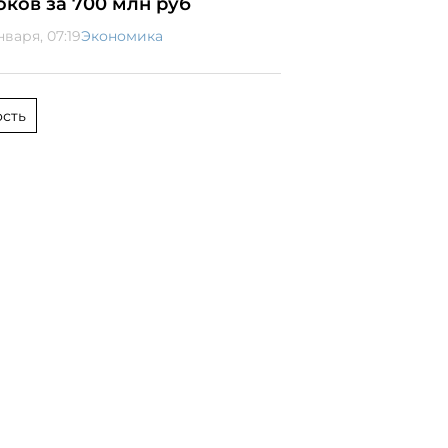
оков за 700 млн руб
нваря, 07:19
Экономика
сть