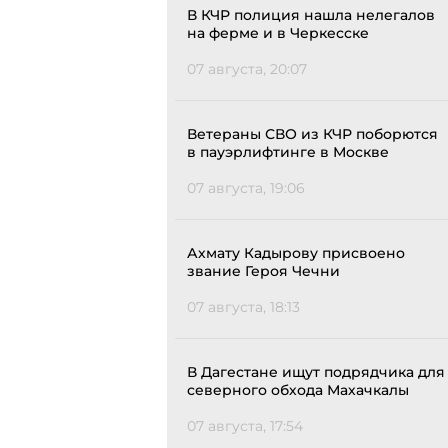
В КЧР полиция нашла нелегалов
на ферме и в Черкесске
07 августа, 20:07
Ветераны СВО из КЧР поборются
в пауэрлифтинге в Москве
07 августа, 19:06
Ахмату Кадырову присвоено
звание Героя Чечни
07 августа, 18:13
В Дагестане ищут подрядчика для
северного обхода Махачкалы
07 августа, 17:54