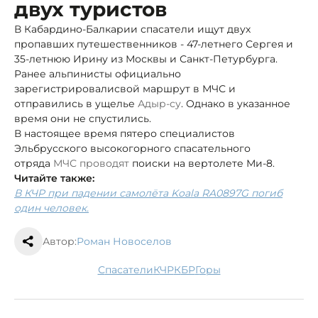
двух туристов
В Кабардино-Балкарии спасатели ищут двух
пропавших путешественников - 47-летнего Сергея и
35-летнюю Ирину из Москвы и Санкт-Петурбурга.
Ранее альпинисты официально
зарегистрировали
свой маршрут в МЧС и
отправились в ущелье
Адыр-су
. Однако в указанное
время они не спустились.
В настоящее время пятеро специалистов
Эльбрусского высокогорного спасательного
отряда
МЧС проводят
поиски на вертолете Ми-8.
Читайте также:
В КЧР при падении самолёта Koala RA0897G погиб
один человек.
Автор:
Роман Новоселов
спасатели
КЧР
КБР
горы