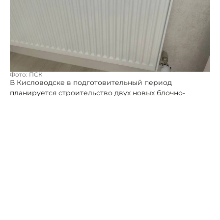
Фото: ПСК
В Кисловодске в подготовительный период
планируется строительство двух новых блочно-
модульных котельных и замена семи километров
ветхих теплосетей. В Пятигорске и Нефтекумске
строятся современные котельные при поддержке
Фонда национального благосостояния. В
Невинномысске продолжается реконструкция двух
основных тепломагистралей в 4 километра.
Губернатор Ставрополья отметил, что болевыми
точками зимой 2025-2026 гг. стали Кисловодск и
Невинномысск, где сложилась трудная ситуация из-за
ветхости сетей.
В этих городах губернатор пообещал точечную
работу, для чего отдал поручение предусмотреть