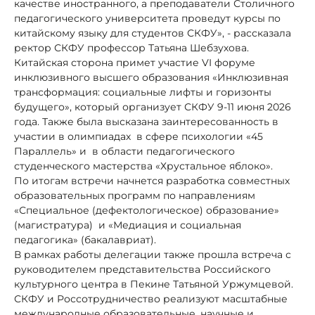
качестве иностранного, а преподаватели Столичного
педагогического университета проведут курсы по
китайскому языку для студентов СКФУ», - рассказала
ректор СКФУ профессор Татьяна Шебзухова.
Китайская сторона примет участие VI форуме
инклюзивного высшего образования «Инклюзивная
трансформация: социальные лифты и горизонты
будущего», который организует СКФУ 9-11 июня 2026
года. Также была высказана заинтересованность в
участии в олимпиадах в сфере психологии «45
Параллель» и в области педагогического
студенческого мастерства «Хрустальное яблоко».
По итогам встречи начнется разработка совместных
образовательных программ по направлениям
«Специальное (дефектологическое) образование»
(магистратура) и «Медиация и социальная
педагогика» (бакалавриат).
В рамках работы делегации также прошла встреча с
руководителем представительства Российского
культурного центра в Пекине Татьяной Уржумцевой.
СКФУ и Россотрудничество реализуют масштабные
международные образовательные, научные и