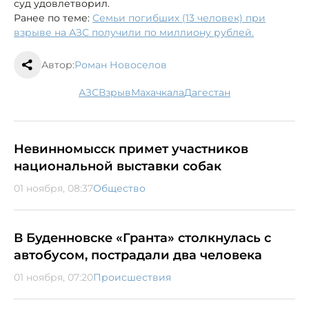
суд удовлетворил.
Ранее по теме:
Семьи погибших (13 человек) при
взрыве на АЗС получили по миллиону рублей.
Автор:
Роман Новоселов
АЗС
взрыв
Махачкала
Дагестан
Невинномысск примет участников
национальной выставки собак
01 ноября, 08:37
Общество
В Буденновске «Гранта» столкнулась с
автобусом, пострадали два человека
01 ноября, 07:20
Происшествия