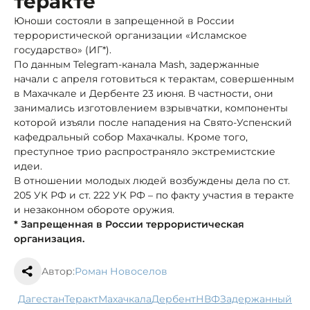
теракте
Юноши состояли в запрещенной в России
террористической организации «Исламское
государство» (ИГ*).
По данным Telegram-канала Mash, задержанные
начали с апреля готовиться к терактам, совершенным
в Махачкале и Дербенте 23 июня. В частности, они
занимались изготовлением взрывчатки, компоненты
которой изъяли после нападения на Свято-Успенский
кафедральный собор Махачкалы. Кроме того,
преступное трио распространяло экстремистские
идеи.
В отношении молодых людей возбуждены дела по ст.
205 УК РФ и ст. 222 УК РФ – по факту участия в теракте
и незаконном обороте оружия.
* Запрещенная в России террористическая
организация.
Автор:
Роман Новоселов
Дагестан
теракт
Махачкала
Дербент
НВФ
задержанный