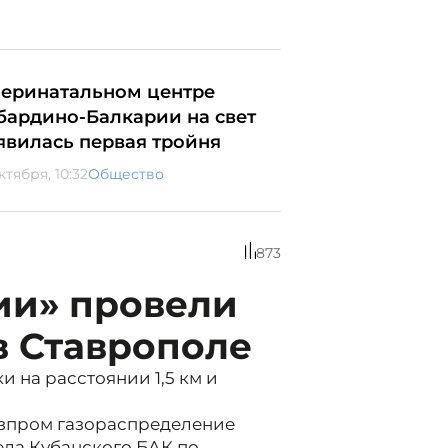
перинатальном центре
бардино-Балкарии на свет
явилась первая тройня
ктября, 10:32
Общество
873
ии» провели
в Ставрополе
и на расстоянии 1,5 км и
азпром газораспределение
ела Кубанского БАК по