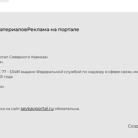
атериалов
Реклама на портале
ртал Северного Кавказа»
».
77 - 53481 выдано Федеральной службой по надзору в сфере связи, 
3 года.
а»
sevkavportal.ru
а на сайт
обязательна.
Созд