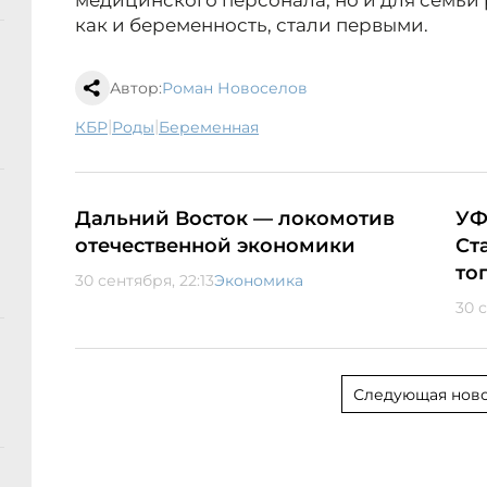
медицинского персонала, но и для семьи
как и беременность, стали первыми.
Автор:
Роман Новоселов
|
|
КБР
роды
беременная
Дальний Восток — локомотив
УФ
отечественной экономики
Ст
то
30 сентября, 22:13
Экономика
30 с
Следующая ново