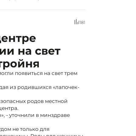
1181
центре
и на свет
тройня
огли появиться на свет трем
дая из родившихся «лапочек-
безопасных родов местной
ентра.
», - уточнили в минздраве
дом не только для