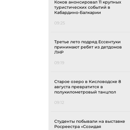
Коков анонсировал 11 крупных
туристических событий в
Кабардино-Балкарии
09:25
Третье лето подряд Ессентуки
принимают ребят из детдомов
ЛНР
09:19
Старое озеро в Кисловодске 8
августа превратится в
полукилометровый танцпол
09:12
Студенты побывали на выставке
Росреестра «Созидая