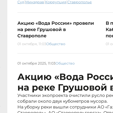
|
|
|
суд
минздрав
коррупция
Ставрополье
Акцию «Вода России» провели
В 
на реке Грушовой в
Ка
Ставрополе
по
01 октября, 11:03
Общество
01 о
01 октября 2025, 11:03
Общество
Акцию «Вода Росс
на реке Грушовой 
Участники экопроекта очистили русло рек
собрали около двух кубометров мусора.
На уборку реки вышли сотрудники АО «Г
Ставрополь», АО «Ставропольгоргаз», Отд