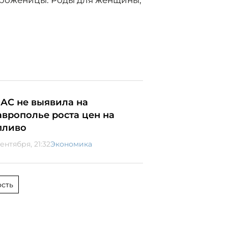
 роженицы. Роды для женщины,
АС не выявила на
аврополье роста цен на
пливо
ентября, 21:32
Экономика
сть