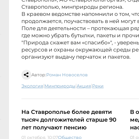
Ставрополью, минприроды региона.
В краевом ведомстве напомнили о том, чт
продолжается, поучаствовать в ней могут
Поле для деятельности – протекающая ря
где можно убрать бутылки, пакеты и прочи
"Природа скажет вам «спасибо»", - увере
ресурсов и охраны окружающей среды рег
организуют выдачу перчаток и пакетов.
Автор:
Роман Новоселов
|
|
|
экология
минприроды
акция
реки
На Ставрополье более девяти
В 
тысяч долгожителей старше 90
ме
лет получают пенсию
на
01 октября, 10:07
Общество
01 о