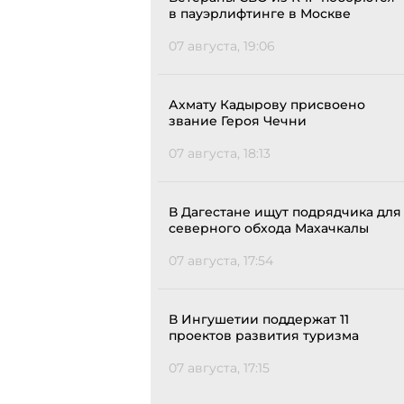
в пауэрлифтинге в Москве
07 августа, 19:06
Ахмату Кадырову присвоено
звание Героя Чечни
07 августа, 18:13
В Дагестане ищут подрядчика для
северного обхода Махачкалы
07 августа, 17:54
В Ингушетии поддержат 11
проектов развития туризма
07 августа, 17:15