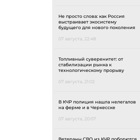
Не просто слова: как Россия
выстраивает экосистему
будущего для нового поколения
07 августа, 22:48
Топливный суверенитет: от
стабилизации рынка к
технологическому прорыву
07 августа, 21:02
В КЧР полиция нашла нелегалов
на ферме и в Черкесске
07 августа, 20:07
Ветераны СВО из КЧР поборются