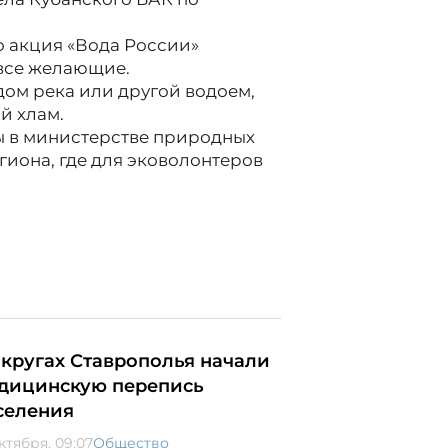
о акция «Вода России»
 все желающие.
дом река или другой водоем,
й хлам.
ны в министерстве природных
иона, где для эковолонтеров
округах Ставрополья начали
дицинскую перепись
селения
ктября, 09:07
Общество