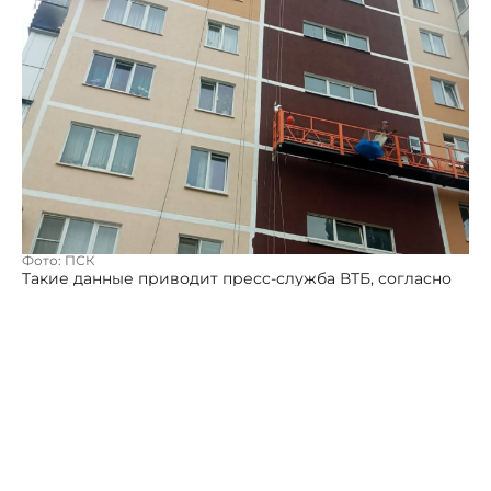
Фото: ПСК
Такие данные приводит пресс-служба ВТБ, согласно
предварительным оценкам банка. Таким образом,
рынок уверенно отыгрывает прошлогоднее
снижение.
Рекордным стал июнь, продажи ипотеки составили
примерно 475 млрд рублей. Это на 47% больше, чем в
мае, и на 55% выше июня 2025-го. Июньский результат
превысил даже ажиотажный январь, когда объём
выдач составил чуть более 420 млрд рублей.