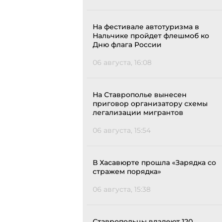
На фестивале автотуризма в
Нальчике пройдет флешмоб ко
Дню флага России
06 августа, 16:08
На Ставрополье вынесен
приговор организатору схемы
легализации мигрантов
06 августа, 15:54
В Хасавюрте прошла «Зарядка со
стражем порядка»
06 августа, 15:38
Ставропольцы владеют 120