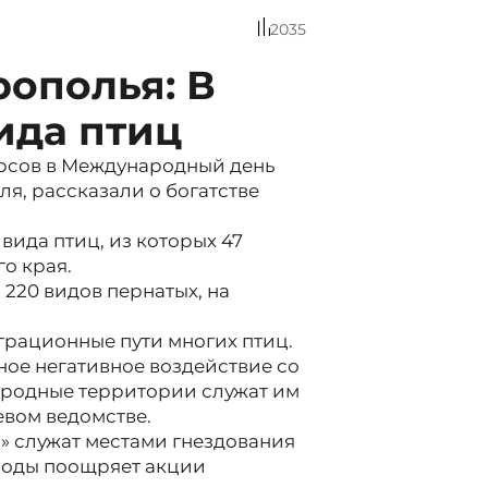
2035
ополья: В
ида птиц
рсов в Международный день
ля, рассказали о богатстве
вида птиц, из которых 47
о края.
220 видов пернатых, на
грационные пути многих птиц.
ое негативное воздействие со
иродные территории служат им
евом ведомстве.
» служат местами гнездования
роды поощряет акции