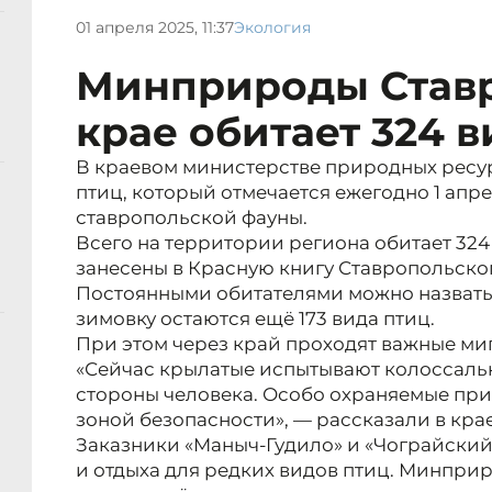
01 апреля 2025, 11:37
Экология
Минприроды Ставр
крае обитает 324 в
В краевом министерстве природных ресу
птиц, который отмечается ежегодно 1 апре
ставропольской фауны.
Всего на территории региона обитает 324 
занесены в Красную книгу Ставропольског
Постоянными обитателями можно назвать 
зимовку остаются ещё 173 вида птиц.
При этом через край проходят важные ми
«Сейчас крылатые испытывают колоссальн
стороны человека. Особо охраняемые пр
зоной безопасности», — рассказали в кра
Заказники «Маныч-Гудило» и «Чограйский
и отдыха для редких видов птиц. Минпри