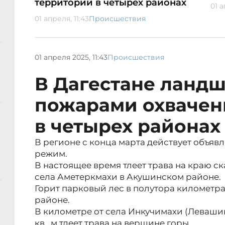
территории в четырех районах
01 а
01 апреля, 11:43
Происшествия
01 апреля 2025, 11:43
Происшествия
В Дагестане ланд
пожарами охвачен
в четырех районах
В регионе с конца марта действует объ
режим.
В настоящее время тлеет трава на краю ск
села Аметеркмахи в Акушинском районе.
Горит парковый лес в полутора километра
районе.
В километре от села Инкучимахи (Леваши
кв. м тлеет трава на вершине горы.