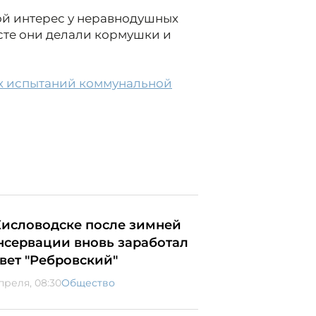
ой интерес у неравнодушных
сте они делали кормушки и
х испытаний коммунальной
Кисловодске после зимней
нсервации вновь заработал
вет "Ребровский"
преля, 08:30
Общество