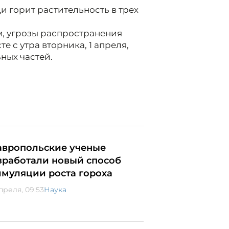
 горит растительность в трех
, угрозы распространения
е с утра вторника, 1 апреля,
ных частей.
авропольские ученые
зработали новый способ
имуляции роста гороха
преля, 09:53
Наука