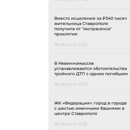
Вместо исцеления за ₽340 тысяч
жительница Ставрополя
получила от "экстрасенса"
проклятия
06 августа, 13:51
В Невинномысске
устанавливаются обстоятельства
тройного ДТП с одним погибшим
06 августа, 12:57
ЖК «Федерация»: город в городе
с шестью именными башнями в
центре Ставрополя
06 августа, 11:33