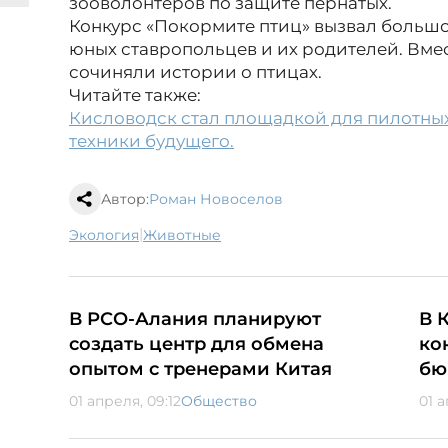
зооволонтёров по защите пернатых.
Конкурс «Покормите птиц» вызвал больш
юных ставропольцев и их родителей. Вме
сочиняли истории о птицах.
Читайте также:
Кисловодск стал площадкой для пилотны
техники будущего.
Автор:
Роман Новоселов
|
экология
животные
В РСО-Алания планируют
В 
создать центр для обмена
ко
опытом с тренерами Китая
бю
01 апреля, 09:12
Общество
01 а