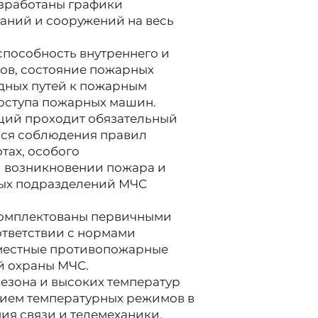
азработаны графики
аний и сооружений на весь
пособность внутреннего и
ов, состояние пожарных
дных путей к пожарным
доступа пожарных машин.
ций проходит обязательный
ся соблюдения правил
тах, особого
 возникновении пожара и
ных подразделений МЧС
комплектованы первичными
ответствии с нормами
вместные противопожарные
й охраны МЧС.
езона и высоких температур
нием температурных режимов в
я связи и телемеханики.