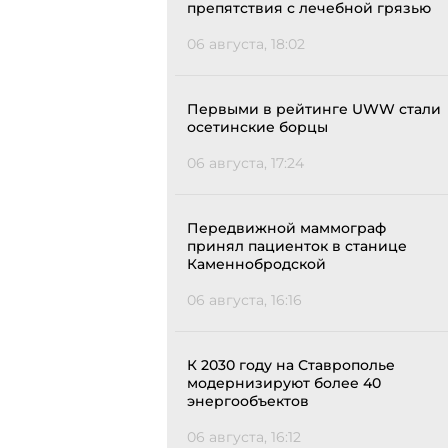
препятствия с лечебной грязью
06 августа, 18:02
Первыми в рейтинге UWW стали
осетинские борцы
06 августа, 17:24
Передвижной маммограф
принял пациенток в станице
Каменнобродской
06 августа, 16:16
К 2030 году на Ставрополье
модернизируют более 40
энергообъектов
06 августа, 16:12