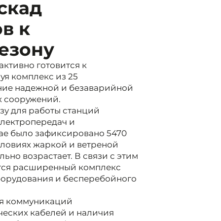
скад
в к
езону
активно готовится к
уя комплекс из 25
ние надежной и безаварийной
х сооружений.
зу для работы станций
электропередач и
крае было зафиксировано 5470
условиях жаркой и ветреной
ьно возрастает. В связи с этим
ется расширенный комплекс
борудования и бесперебойного
ия коммуникаций
ческих кабелей и наличия