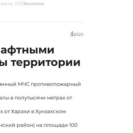
преля, 11:37
Экология
1020
шафтными
ы территории
явленный МЧС противопожарный
алы в полутысячи метрах от
х от Харахи в Хунзахском
нский район) на площади 100