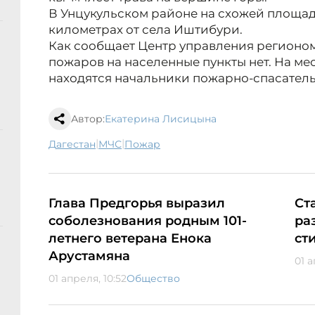
В Унцукульском районе на схожей площади
километрах от села Иштибури.
Как сообщает Центр управления регионом
пожаров на населенные пункты нет. На мест
находятся начальники пожарно-спасатель
Автор:
Екатерина Лисицына
|
|
Дагестан
МЧС
пожар
Глава Предгорья выразил
Ст
соболезнования родным 101-
ра
летнего ветерана Енока
ст
Арустамяна
01 а
01 апреля, 10:52
Общество