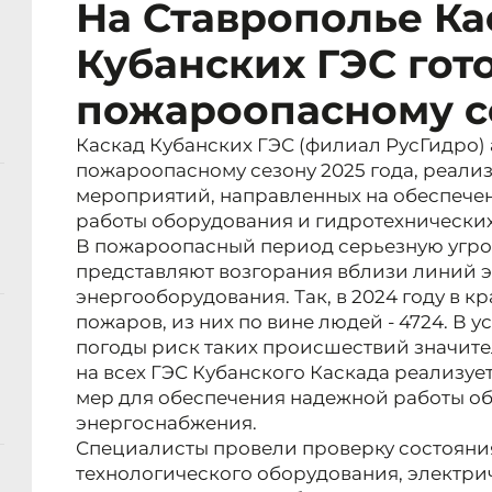
На Ставрополье Ка
Кубанских ГЭС гото
пожароопасному с
Каскад Кубанских ГЭС (филиал РусГидро) 
пожароопасному сезону 2025 года, реализ
мероприятий, направленных на обеспече
работы оборудования и гидротехнически
В пожароопасный период серьезную угро
представляют возгорания вблизи линий 
энергооборудования. Так, в 2024 году в 
пожаров, из них по вине людей - 4724. В 
погоды риск таких происшествий значител
на всех ГЭС Кубанского Каскада реализу
мер для обеспечения надежной работы о
энергоснабжения.
Специалисты провели проверку состоян
технологического оборудования, электри