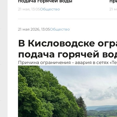
подача горячей воды
пр
21 мая, 13:05
Общество
21 м
21 мая 2026, 13:05
Общество
В Кисловодске ог
подача горячей в
Причина ограничения – авария в сетях «Т