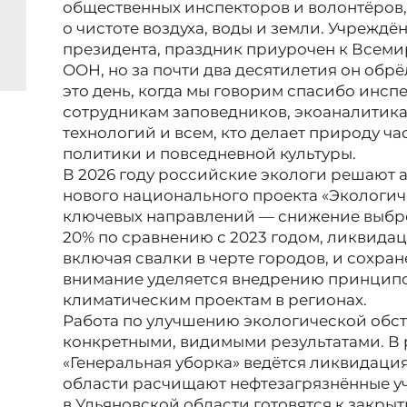
общественных инспекторов и волонтёров,
о чистоте воздуха, воды и земли. Учреждё
президента, праздник приурочен к Всем
ООН, но за почти два десятилетия он обр
это день, когда мы говорим спасибо инс
сотрудникам заповедников, экоаналитика
технологий и всем, кто делает природу ч
политики и повседневной культуры.
В 2026 году российские экологи решают 
нового национального проекта «Экологич
ключевых направлений — снижение выбро
20% по сравнению с 2023 годом, ликвидац
включая свалки в черте городов, и сохра
внимание уделяется внедрению принцип
климатическим проектам в регионах.
Работа по улучшению экологической обст
конкретными, видимыми результатами. В 
«Генеральная уборка» ведётся ликвидация
области расчищают нефтезагрязнённые уч
в Ульяновской области готовятся к закр