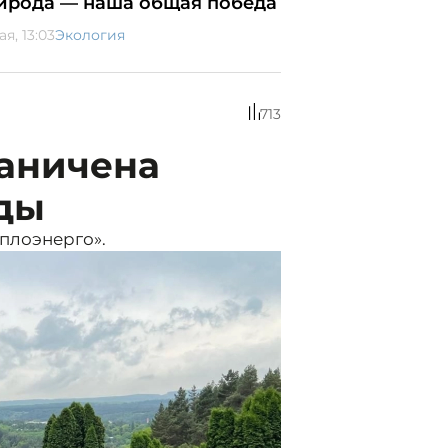
ирода — наша общая победа
ая, 13:03
Экология
713
раничена
оды
еплоэнерго».