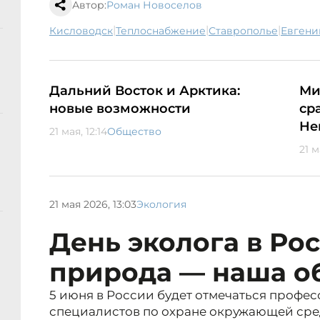
Автор:
Роман Новоселов
|
|
|
Кисловодск
теплоснабжение
Ставрополье
Евген
Дальний Восток и Арктика:
Ми
новые возможности
ср
Не
21 мая, 12:14
Общество
21 м
21 мая 2026, 13:03
Экология
День эколога в Рос
природа — наша о
5 июня в России будет отмечаться профе
специалистов по охране окружающей сре