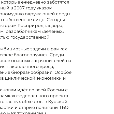
 которые ежедневно заботятся
нный в 2007 году указом
ирному дню окружающей среды
ёл собственное лицо. Сегодня
пекторам Росприроднадзора,
м, разработчикам «зелёных»
астью государственной
амбициозные задачи в рамках
еское благополучие». Среди
сов опасных загрязнителей на
ия накопленного вреда,
нение биоразнообразия. Особое
ов циклической экономики и
ановки идёт по всей России с
рамках федерального проекта
 опасных объектов: в Курской
астки и старые полигоны ТБО,
ытию мазутохранилищ.