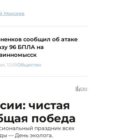
ий Моисеев
ненков сообщил об атаке
азу 96 БПЛА на
винномысск
ая, 12:09
Общество
530
сии: чистая
бщая победа
ссиональный праздник всех
ды — День эколога.