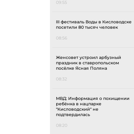
09:55
III фестиваль Воды в Кисловодске
посетили 80 тысяч человек
08:56
Женсовет устроил арбузный
праздник в ставропольском
посёлке Ясная Поляна
08:32
МВД: Информация о похищении
ребёнка в нацпарке
"Кисловодский" не
подтвердилась
08:20