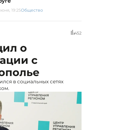
руге
юня, 19:25
Общество
452
ил о
ации с
рополье
лся в социальных сетях
ком.