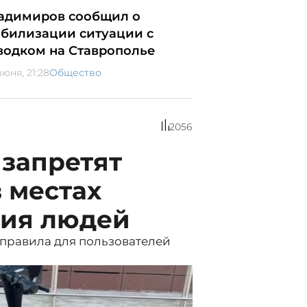
адимиров сообщил о
абилизации ситуации с
водком на Ставрополье
юня, 21:28
Общество
2056
 запретят
 местах
ния людей
 правила для пользователей