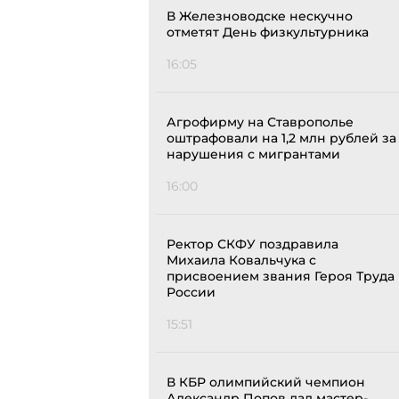
В Железноводске нескучно
отметят День физкультурника
16:05
Агрофирму на Ставрополье
оштрафовали на 1,2 млн рублей за
нарушения с мигрантами
16:00
Ректор СКФУ поздравила
Михаила Ковальчука с
присвоением звания Героя Труда
России
15:51
В КБР олимпийский чемпион
Александр Попов дал мастер-