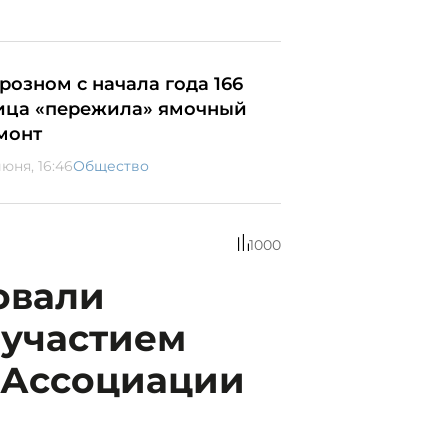
Грозном с начала года 166
ица «пережила» ямочный
монт
июня, 16:46
Общество
1000
овали
 участием
 Ассоциации