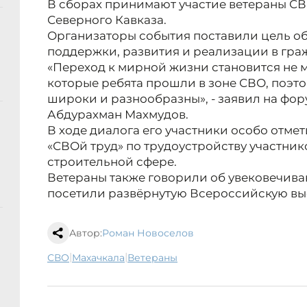
В сборах принимают участие ветераны СВ
Северного Кавказа.
Организаторы события поставили цель об
поддержки, развития и реализации в гра
«Переход к мирной жизни становится не 
которые ребята прошли в зоне СВО, поэт
широки и разнообразны», - заявил на фо
Абдурахман Махмудов.
В ходе диалога его участники особо отм
«СВОй труд» по трудоустройству участник
строительной сфере.
Ветераны также говорили об увековечив
посетили развёрнутую Всероссийскую выс
Автор:
Роман Новоселов
|
|
СВО
Махачкала
ветераны