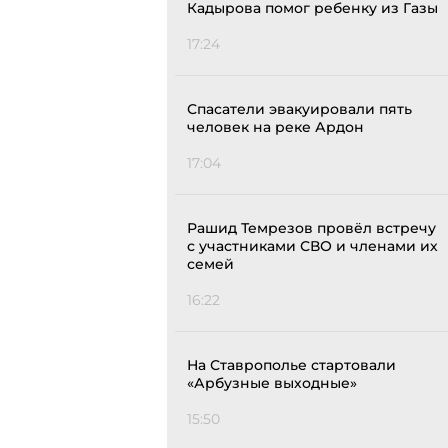
Кадырова помог ребенку из Газы
17:24
Спасатели эвакуировали пять
человек на реке Ардон
17:04
Рашид Темрезов провёл встречу
с участниками СВО и членами их
семей
16:22
На Ставрополье стартовали
«Арбузные выходные»
15:50