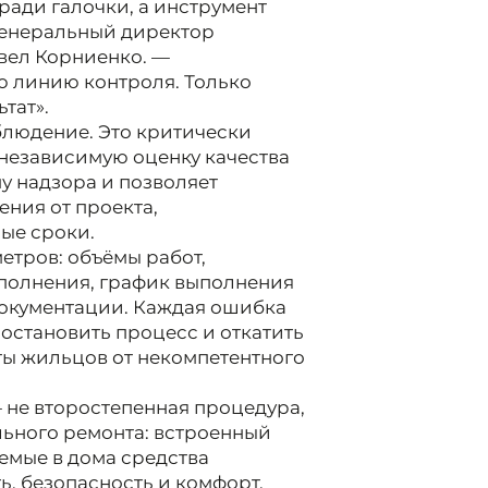
ради галочки, а инструмент
генеральный директор
вел Корниенко. —
ю линию контроля. Только
тат».
блюдение. Это критически
 независимую оценку качества
му надзора и позволяет
ния от проекта,
ые сроки.
етров: объёмы работ,
сполнения, график выполнения
окументации. Каждая ошибка
остановить процесс и откатить
ты жильцов от некомпетентного
 не второстепенная процедура,
ьного ремонта: встроенный
емые в дома средства
ь, безопасность и комфорт.