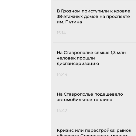
В Грозном приступили к кровле
38-этажных домов на проспекте
им. Путина
15:14
На Ставрополье свыше 1,3 млн
человек прошли
диспансеризацию
14:44
На Ставрополье подешевело
автомобильное топливо
14:42
Кризис или перестройка: рынок
общепита Ставрополья меняет