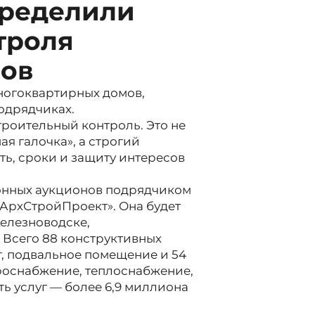
пределили
троля
мов
многоквартирных домов,
одрядчиках.
троительный контроль. Это не
я галочка», а строгий
ь, сроки и защиту интересов
ронных аукционов подрядчиком
«АрхСтройПроект». Она будет
Железноводске,
 Всего 88 конструктивных
т, подвальное помещение и 54
роснабжение, теплоснабжение,
ь услуг — более 6,9 миллиона