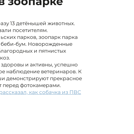
 в зоопарке
азу 13 детёнышей животных.
али посетителям.
ьских парков, зоопарк парка
 беби-бум. Новорожденные
благородных и пятнистых
коз.
 здоровы и активны, успешно
ое наблюдение ветеринаров. К
ыши демонстрируют прекрасное
т перед фотокамерами.
рассказал, как собачка из ПВС