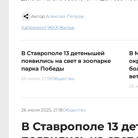
Автор:
Алексей Петров
|
|
капремонт
ЖКХ
жилье
В Ставрополе 13 детенышей
В 
появились на свет в зоопарке
ок
парка Победы
бо
ве
26 июня, 21:18
Общество
26 и
26 июня 2025, 21:18
Общество
В Ставрополе 13 д