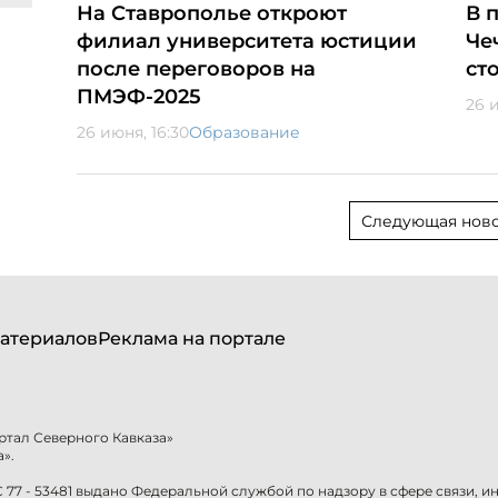
На Ставрополье откроют
В 
филиал университета юстиции
Че
после переговоров на
ст
ПМЭФ-2025
26 и
26 июня, 16:30
Образование
Следующая ново
атериалов
Реклама на портале
ртал Северного Кавказа»
».
77 - 53481 выдано Федеральной службой по надзору в сфере связи, 