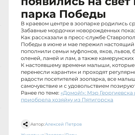
появились на свет
парка Победы
В краевом центре в зоопарке родились ср
Забавные мордочки новорожденных показ
Как рассказали в пресс-службе Ставропол
Победы в июне и мае пережил настоящий
пополнили семьи муфлонов, яков, львов, 
оленей, ланей и лам, а также камерунских 
К настоявшему времени малыши, которые
перенесли карантин и проходят регулярн
радости посетителей зоопарка, все мал
самочувствие и с удовольствием позирую
Ранее по теме:
«Домой!»: Мэр Георгиевска 
приобрела хозяйку из Пятигорска
Автор:
Алексей Петров
|
|