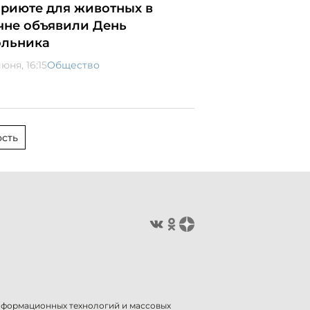
приюте для животных в
чне объявили День
ольника
юня, 16:15
Общество
сть
информационных технологий и массовых