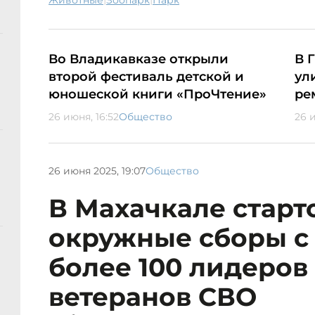
животные
зоопарк
парк
Во Владикавказе открыли
В 
второй фестиваль детской и
ул
юношеской книги «ПроЧтение»
ре
26 июня, 16:52
Общество
26 
26 июня 2025, 19:07
Общество
В Махачкале старт
окружные сборы с
более 100 лидеров
ветеранов СВО