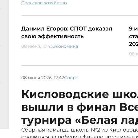
сельское хозяйство
Даниил Егоров: СПОТ доказал
9 
свою эффективность
ст
20
08 июня, 10:43
Экономика
08 
08 июня 2026, 12:42
Спорт
Кисловодские шк
вышли в финал Вс
турнира «Белая ла
Сборная команда школы №2 из Кисловодск
сразиться за победу в финале престижн