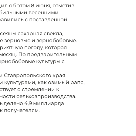
 об этом 8 июня, отметив,
 обильными весенними
равились с поставленной
осеяны сахарная свекла,
ые зерновые и зернобобовые.
риятную погоду, которая
з месяц. По предварительным
ернобобовые культуры с
ии Ставропольского края
культурами, как озимый рапс,
ствует о стремлении к
ости сельхозпроизводства.
выделено 4,9 миллиарда
 к получателям.