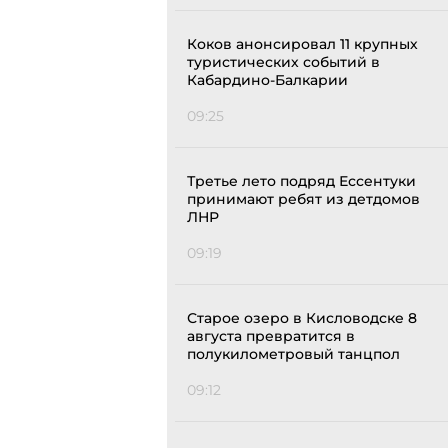
Коков анонсировал 11 крупных
туристических событий в
Кабардино-Балкарии
09:25
Третье лето подряд Ессентуки
принимают ребят из детдомов
ЛНР
09:19
Старое озеро в Кисловодске 8
августа превратится в
полукилометровый танцпол
09:12