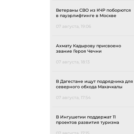
Ветераны СВО из КЧР поборются
в пауэрлифтинге в Москве
07 августа, 19:06
Ахмату Кадырову присвоено
звание Героя Чечни
07 августа, 18:13
В Дагестане ищут подрядчика для
северного обхода Махачкалы
07 августа, 17:54
В Ингушетии поддержат 11
проектов развития туризма
07 августа, 17:15