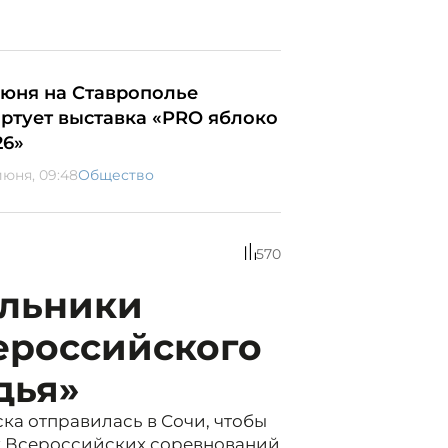
июня на Ставрополье
артует выставка «PRO яблоко
26»
июня, 09:48
Общество
570
ольники
ероссийского
дья»
а отправилась в Сочи, чтобы
ых Всероссийских соревнований