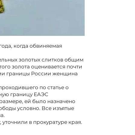
ода, когда обвиняемая
дельных золотых слитков общим
того золота оценивается почти
нии границы России женщина
 проходившего по статье о
ную границу ЕАЭС
размере, ей было назначено
ободы условно. Все изъятые
а.
 уточнили в прокуратуре края.