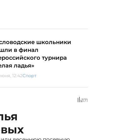
словодские школьники
шли в финал
ероссийского турнира
елая ладья»
юня, 12:42
Спорт
371
лья
овых
шили весеннюю посевную