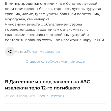
В минприроды напомнили, что к болотно-луговой
дичи причислены бекасы, гаршнеп, дупель, турухтан,
травник, чибис, тулес, улиты, большой веретенник,
мородунка, камнешарка.
Чиновники вместе с объявлением сезона
порекомендовали охотникам ознакомиться с
границами специально отведённых угодий и
повторить правила охоты - во избежание нарушений.
Автор:
Роман Новоселов
Ставрополье
охота
минприроды
В Дагестане из-под завалов на АЗС
извлекли тело 12-го погибшего
28 сентября, 08:11
Происшествия