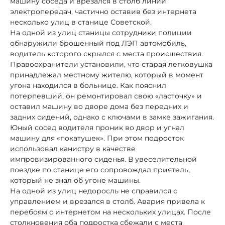
машину соседа и врезался в столб линии
электропередач, частично оставив без интернета
несколько улиц в станице Советской.
На одной из улиц станицы сотрудники полиции
обнаружили брошенный под ЛЭП автомобиль,
водитель которого скрылся с места происшествия.
Правоохранители установили, что старая легковушка
принадлежал местному жителю, который в момент
угона находился в больнице. Как пояснил
потерпевший, он ремонтировал свою «ласточку» и
оставил машину во дворе дома без передних и
задних сидений, однако с ключами в замке зажигания.
Юный сосед водителя проник во двор и угнал
машину для «покатушек». При этом подросток
использовал канистру в качестве
импровизированного сиденья. В увеселительной
поездке по станице его сопровождал приятель,
который не знал об угоне машины.
На одной из улиц недоросль не справился с
управлением и врезался в столб. Авария привела к
перебоям с интернетом на нескольких улицах. После
столкновения оба подростка сбежали с места