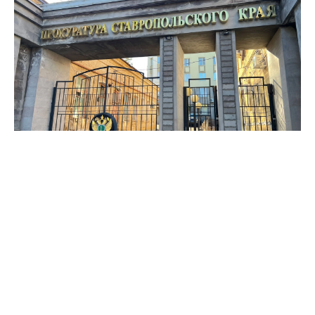
Фото: ПСК
Проверила факт оказания гражданину медицинской
помощи с привлечением санитарной авиации
прокуратура Андроповского района.
Местного жителя доставили в Ставрополь бригадой
санитарной авиации в августе 2023 года. Мужчина
получил тяжелую травму при ремонте
гидравлической системы экскаватора.
Как установило следствие, он пострадал из-за
нарушения требований охраны труда ответственным
должностным лицом. В настоящее время в