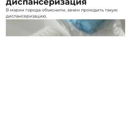
диспансеризация
В мэрии города объяснили, зачем проходить такую
диспансеризацию.
Фото: ПСК
Во-первых, многие заболевания репродуктивной
системы долгое время протекают незаметно. Во-
вторых, их раннее выявление помогает избежать
серьёзных последствий.
В комплекс доступного обследования входит
консультация гинеколога, УЗИ органов малого таза и