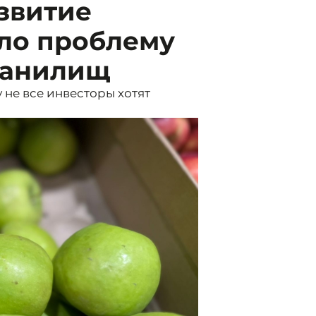
звитие
ило проблему
ранилищ
 не все инвесторы хотят