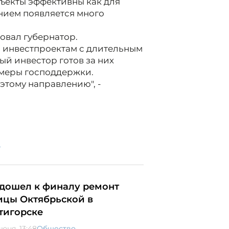
бъекты эффективны как для
данием появляется много
ровал губернатор.
 инвестпроектам с длительным
ый инвестор готов за них
меры господдержки.
этому направлению", -
ы
дошел к финалу ремонт
ицы Октябрьской в
тигорске
юня, 13:48
Общество