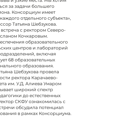
ывы и узкие места. Мы хотим
ься за задачи большего
иона. Консорциум имеет
каждого отдельного субъекта»,
ссор Татьяна Шебзухова.
 встреча с ректором Северо-
усланом Кочкаровым.
беспечения образовательного
ьских центров и лабораторий
 подразделений, включая
ует 68 образовательных
нального образования.
тьяна Шебзухова провела
ости ректора Карачаево-
та им. У.Д. Алиева Умаром
тывает широкий спектр
едагогики до естественных
 Ректор СКФУ ознакомилась с
встречи обсудила потенциал
ования в рамках Консорциума.