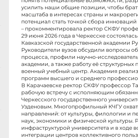
понять потенциальные возможности, разр
усилить наши общие позиции, чтобы брат
масштаба в интересах страны и макрорег
потенциал стать точкой сбора инноваций 
– прокомментировала ректор СКФУ профе
29 июня 2026 года в Черкесске состоялась
Кавказской государственной академии Р
Руководители вузов обсудили вопросы о
процесса, профили научно-исследовател
академии, а также работу её структурных
военный учебный центр. Академия реализ
программ высшего и среднего профессио
В Карачаевске ректор СКФУ профессор Та
рабочую встречу с исполняющим обязанн
Черкесского государственного университе
Узденовым. Многопрофильный КЧГУ охва
направлений: от культуры, филологии и п
наук, экономики и физической культуры.
инфраструктурой университета и в ходе 
интеграции центров коллективного польз