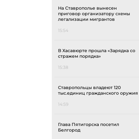
На Ставрополье вынесен
приговор организатору схемы
легализации мигрантов
15:54
В Хасавюрте прошла «Зарядка со
стражем порядка»
15:38
Ставропольцы владеют 120
тыс.единиц гражданского оружия
14:59
Глава Пятигорска посетил
Белгород