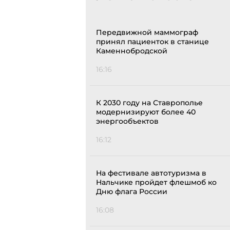
Передвижной маммограф
принял пациенток в станице
Каменнобродской
16:16
К 2030 году на Ставрополье
модернизируют более 40
энергообъектов
16:12
На фестивале автотуризма в
Нальчике пройдет флешмоб ко
Дню флага России
16:08