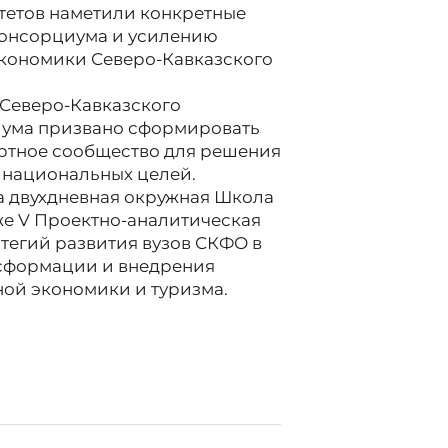
тетов наметили конкретные
Консорциума и усилению
экономики Северо-Кавказского
 Северо-Кавказского
иума призвано сформировать
ертное сообщество для решения
е национальных целей.
ла двухдневная окружная Школа
же V Проектно-аналитическая
тегий развития вузов СКФО в
сформации и внедрения
ной экономики и туризма.