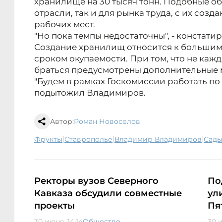
хранилище на 30 тысяч тонн. Подобные о
отрасли, так и для рынка труда, с их соз
рабочих мест.
"Но пока темпы недостаточны", - констати
Создание хранилищ относится к большим
сроком окупаемости. При том, что не кажд
браться предусмотрены дополнительные 
"Будем в рамках Госкомиссии работать по 
подытожил Владимиров.
Автор:
Роман Новоселов
|
|
|
фрукты
Ставрополье
Владимир Владимиров
сад
Ректоры вузов Северного
По
Кавказа обсудили совместные
ул
проекты
Пя
30 июня, 14:14
Общество
30 и