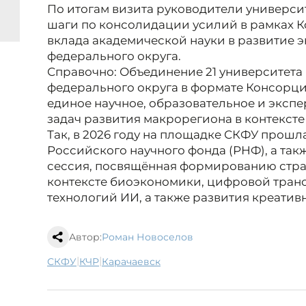
По итогам визита руководители универси
шаги по консолидации усилий в рамках 
вклада академической науки в развитие 
федерального округа.
Справочно: Объединение 21 университета
федерального округа в формате Консорц
единое научное, образовательное и эксп
задач развития макрорегиона в контекст
Так, в 2026 году на площадке СКФУ прош
Российского научного фонда (РНФ), а так
сессия, посвящённая формированию стра
контексте биоэкономики, цифровой тран
технологий ИИ, а также развития креатив
Автор:
Роман Новоселов
|
|
СКФУ
КЧР
Карачаевск