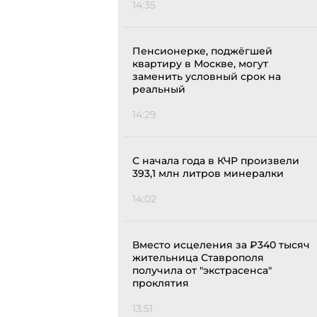
14:35
Пенсионерке, поджёгшей
квартиру в Москве, могут
заменить условный срок на
реальный
14:29
С начала года в КЧР произвели
393,1 млн литров минералки
14:02
Вместо исцеления за ₽340 тысяч
жительница Ставрополя
получила от "экстрасенса"
проклятия
13:51