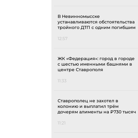
В Невинномысске
устанавливаются обстоятельства
тройного ДТП с одним погибшим
12:57
ЖК «Федерация»: город в городе
с шестью именными башнями в
центре Ставрополя
11:33
Ставрополец не захотел в
колонию и выплатил трём
дочерям алименты на ₽730 тысяч
11:21