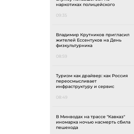
наркотиках полицейского
09:35
Владимир Крутников пригласил
жителей Ессентуков на День
физкультурника
08:59
Туризм как драйвер: как Россия
переосмысливает
инфраструктуру и сервис
08:49
В Минводах на трассе "Кавказ"
иномарка ночью насмерть сбила
пешехода