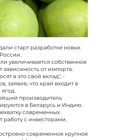
дали старт разработке новых
России.
сли увеличивается собственное
т зависимость от импорта.
ят в это свой вклад", -
 заявив, что край входит в
 ягод.
пнейший производитель
тируются в Беларусь и Индию.
нехватку современных
т работу с инвесторами,
 построено современное крупное