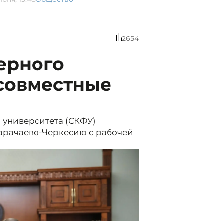
2654
ерного
 совместные
 университета (СКФУ)
Карачаево-Черкесию с рабочей