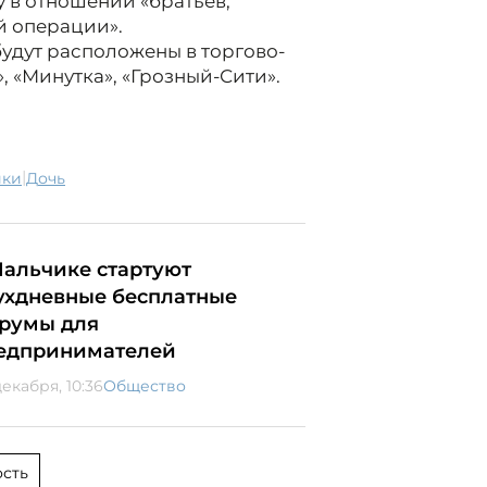
 в отношении «братьев,
й операции».
будут расположены в торгово-
, «Минутка», «Грозный-Сити».
|
ики
дочь
Нальчике стартуют
ухдневные бесплатные
румы для
едпринимателей
декабря, 10:36
Общество
сть