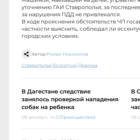
Машиной, наехавшей на детей, управлял ж
уточнению ГАИ Ставрополья, за последнее 
за нарушения ПДД не привлекался.
В ходе прояснения обстоятельств ЧП гос
частности выяснить, соблюдал ли ессент
городских условиях.
Автор:
Роман Новоселов
|
|
Ставрополье
Ессентуки
девочка
В Дагестане следствие
В 
занялось проверкой нападения
за
собак на ребенка
ча
08 декабря, 14:32
Происшествия
08 д