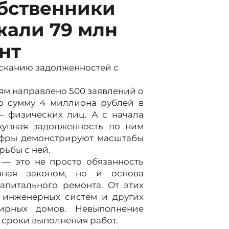
обственники
али 79 млн
нт
ысканию задолженностей с
ям направлено 500 заявлений о
ю сумму 4 миллиона рублей в
 физических лиц. А с начала
купная задолженность по ним
ифры демонстрируют масштабы
ьбы с ней.
 — это не просто обязанность
енная законом, но и основа
питального ремонта. От этих
, инженерных систем и других
тирных домов. Невыполнение
и сроки выполнения работ.