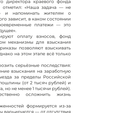
о директора краевого фонда
 отметил: «Наша задача — не
но и напоминать жителям о
го зависит, в каком состоянии
Своевременные платежи — это
дущее».
ируют оплату взносов, фонд
ном механизмы для взыскания
приказы позволяют взыскивать
днако на этом этапе всё только
розить серьёзные последствия:
ение взыскания на заработную
ыезда за пределы Российской
пошлины (от 2 тысяч рублей) и
, но не менее 1 тысячи рублей).
ственно осложнить жизнь
лженностей формируется из-за
ы варьируются — от отсутствия