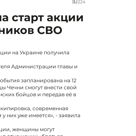
1224
а старт акции
тников СВО
ции на Украине получила
теля Администрации главы и
обытия запланирована на 12
цы Чечни смогут внести свой
нских бойцов и передав её в
 экипировка, современная
у них уже имеется», - заявила
кции, женщины могут