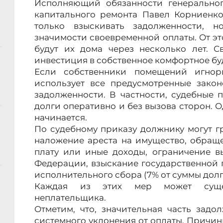
Исполняющий обязанности генеральног
капитального ремонта Павел Корниенко
только взыскивать задолженности, 
значимости своевременной оплаты. От это
будут их дома через несколько лет. 
инвестиция в собственное комфортное бу
Если собственники помещений игнор
использует все предусмотренные зако
задолженности. В частности, судебные 
долги оперативно и без вызова сторон. О
начинается.
По судебному приказу должнику могут г
наложение ареста на имущество, обращ
плату или иные доходы, ограничение в
Федерации, взыскание государственной 
исполнительного сбора (7% от суммы долга
Каждая из этих мер может суще
неплательщика.
Отметим, что, значительная часть задо
системного уклонения от оплаты. Причин