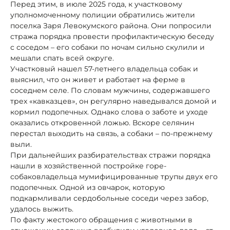
Перед этим, в июле 2025 года, к участковому
уполномоченному полиции обратились жители
поселка Заря Левокумского района. Они попросили
стража порядка провести профилактическую беседу
с соседом – его собаки по ночам сильно скулили и
мешали спать всей округе.
Участковый нашел 57-летнего владельца собак и
выяснил, что он живет и работает на ферме в
соседнем селе. По словам мужчины, содержавшего
трех «кавказцев», он регулярно наведывался домой и
кормил подопечных. Однако слова о заботе и уходе
оказались откровенной ложью. Вскоре селянин
перестал выходить на связь, а собаки – по-прежнему
выли.
При дальнейших разбирательствах стражи порядка
нашли в хозяйственной постройке горе-
собаковладельца мумифицированные трупы двух его
подопечных. Одной из овчарок, которую
подкармливали сердобольные соседи через забор,
удалось выжить.
По факту жестокого обращения с животными в