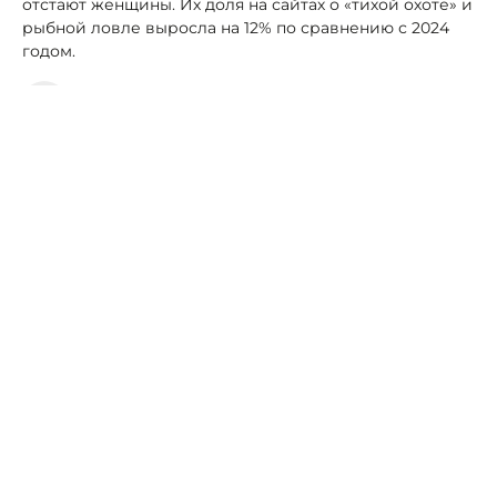
отстают женщины. Их доля на сайтах о «тихой охоте» и
рыбной ловле выросла на 12% по сравнению с 2024
годом.
Автор:
Роман Новоселов
Ставрополье
грибы
рыба
хобби
В Ставрополе актуализировали
«Студенческий гид»
06 октября, 08:26
Общество
В Ставропольской школе ЖКХ обсудили
ремонт газовых сетей
06 октября, 06:04
Аналитика