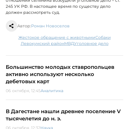
отношении селянина возбудили уголовное дело – ст.
245 УК РФ. В настоящее время по существу дело
должен рассмотреть суд.
Автор:
Роман Новоселов
жестокое обращение с животными
собаки
Левокумский район
МВД
уголовное дело
Большинство молодых ставропольцев
активно используют несколько
дебетовых карт
06 октября, 12:45
Аналитика
В Дагестане нашли древнее поселение V
тысячелетия до н. э.
06 октября, 12:32
Наука