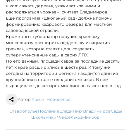
школ: сажать деревья, ухаживать за ними и
распоряжаться урожаем, считает Владимиров.
Еще программа «Школьный сад» должна помочь
формированию кадрового резерва для местной
садоводческой отрасли.
Кроме того, губернатор поручил краевому
минсельхозу расширить поддержку инициатив
граждан, которые ставят цель создавать
суперинтенсивные сады в своих ЛПХ.
По его данным, площади садов за последние десять
лет к крае расширились в шесть раз. К тому же
сегодня на территории региона находится один из
крупнейших в стране плодопитомников. В нем
выращивают до четырех миллионов саженцев в год.
Автор:
Роман Новоселов
Ставрополье
послание
Владимир Владимиров
сады
школьники
минсельхоз
минобр