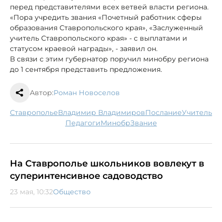
перед представителями всех ветвей власти региона.
«Пора учредить звания «Почетный работник сферы
образования Ставропольского края», «Заслуженный
учитель Ставропольского края» - с выплатами и
статусом краевой награды», - заявил он.
В связи с этим губернатор поручил минобру региона
до 1 сентября представить предложения.
Автор:
Роман Новоселов
Ставрополье
Владимир Владимиров
послание
учитель
педагоги
минобр
звание
На Ставрополье школьников вовлекут в
суперинтенсивное садоводство
23 мая, 10:32
Общество