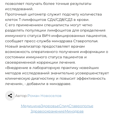
позволяет получать более точные результаты
исследований.
Проточный цитометр служит подсчету количества
клеток Т-лимфоцитов СД4/СД8/СД3 в крови.
С его применением специалисты могут четко
разделять популяции лимфоцитов для определения
иммунного статуса ВИЧ-инфицированных пациентов,
сообщает пресс-служба минздрава Ставрополья.
Новый анализатор предоставляет врачам
возможность оперативного получения информации о
состоянии иммунного статуса пациентов и
своевременной коррекции лечения.
«Внедрение в лабораторную практику новейших
методов исследований значительно усовершенствует
клиническую диагностику и повысит эффективность
лечения», - добавили в минздраве.
Автор:
Роман Новоселов
медицина
здоровье
спид
Ставрополье
здравоохранение
минздрав