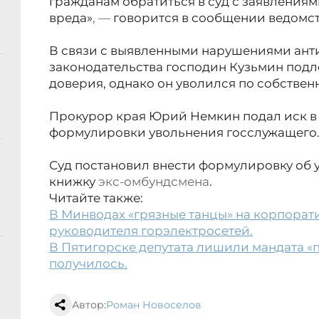
гражданам обратиться в суд с заявления
вреда»
, —
говорится в сообщении ведомст
В связи с выявленными нарушениями ан
законодательства господин Кузьмин подл
доверия, однако он уволился по собстве
Прокурор края Юрий Немкин подал иск
в
формулировки увольнения госслужащего
Суд постановил внести формулировку об у
книжку
экс-омбундсмена
.
Читайте также:
В Минводах «грязные танцы» на корпорат
руководителя горэлектросетей.
В Пятигорске депутата лишили мандата «п
получилось.
Автор:
Роман Новоселов