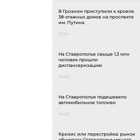
В Грозном приступили к кровле
38-этажных домов на проспекте
им. Путина
15:14
На Ставрополье свыше 1,3 млн
человек прошли
диспансеризацию
14:44
На Ставрополье подешевело
автомобильное топливо
14:42
Кризис или перестройка: рынок
общепита Ставрополья меняет