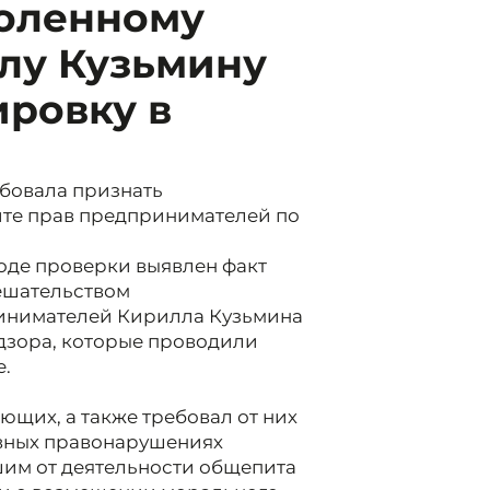
воленному
лу Кузьмину
ровку в
бовала признать
ите прав предпринимателей по
ходе проверки выявлен факт
мешательством
ринимателей Кирилла Кузьмина
дзора, которые проводили
е.
щих, а также требовал от них
ивных правонарушениях
им от деятельности общепита