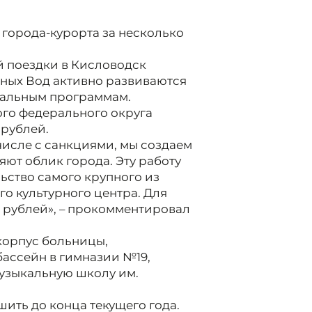
 города-курорта за несколько
й поездки в Кисловодск
ьных Вод активно развиваются
ральным программам.
го федерального округа
 рублей.
числе с санкциями, мы создаем
ют облик города. Эту работу
ьство самого крупного из
о культурного центра. Для
д рублей», – прокомментировал
корпус больницы,
бассейн в гимназии №19,
музыкальную школу им.
шить до конца текущего года.