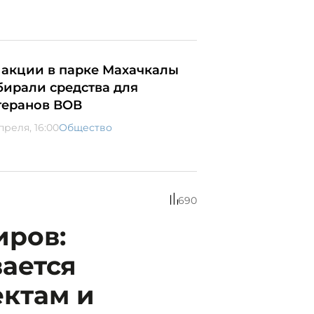
 акции в парке Махачкалы
бирали средства для
теранов ВОВ
преля, 16:00
Общество
690
ров:
ается
ектам и