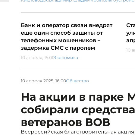
Кисловодск
Владимир Владимиров
благоустройс
Банк и оператор связи внедрят
Ст
еще один способ защиты от
ул
телефонных мошенников –
ап
задержка СМС с паролем
10 а
10 апреля, 15:01
Экономика
10 апреля 2025, 16:00
Общество
На акции в парке 
собирали средства
ветеранов ВОВ
Всероссийская благотворительная акция