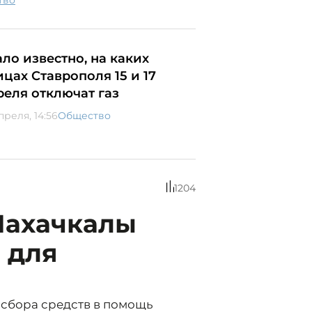
тво
ало известно, на каких
ицах Ставрополя 15 и 17
реля отключат газ
преля, 14:56
Общество
1204
Махачкалы
 для
 сбора средств в помощь