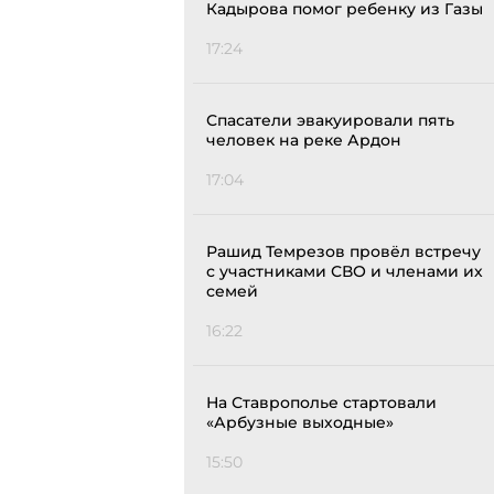
Кадырова помог ребенку из Газы
17:24
Спасатели эвакуировали пять
человек на реке Ардон
17:04
Рашид Темрезов провёл встречу
с участниками СВО и членами их
семей
16:22
На Ставрополье стартовали
«Арбузные выходные»
15:50