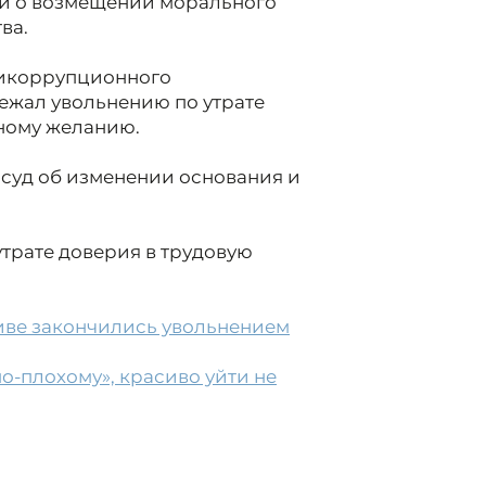
ми о возмещении морального
ва.
тикоррупционного
ежал увольнению по утрате
нному желанию.
 суд об изменении основания и
.
трате доверия в трудовую
иве закончились увольнением
о-плохому», красиво уйти не