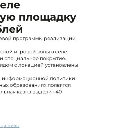
селе
кую площадку
блей
аевой программы реализации
тской игровой зоны в селе
и специальное покрытие.
Рядом с локацией установлены
ия информационной политики
ьных образованиях появятся
альная казна выделит 40
ициативы