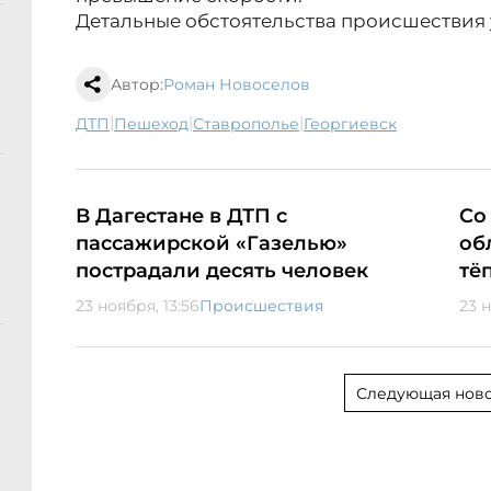
Детальные обстоятельства происшествия 
Автор:
Роман Новоселов
|
|
|
ДТП
пешеход
Ставрополье
Георгиевск
В Дагестане в ДТП с
Со
пассажирской «Газелью»
об
пострадали десять человек
тё
23 ноября, 13:56
Происшествия
23 н
Следующая ново