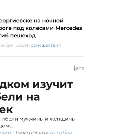
Георгиевске на ночной
роге под колёсами Mercedes
гиб пешеход
ноября, 06:59
Происшествия
806
дком изучит
бели на
ек
у гибели мужчины и женщины
доме.
улице
Римгорской
погибли