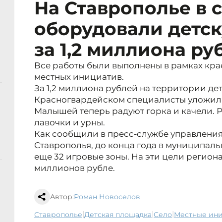
На Ставрополье в 
оборудовали детс
за 1,2 миллиона ру
Все работы были выполнены в рамках кр
местных инициатив.
За 1,2 миллиона рублей на территории де
Красногвардейском специалисты уложил
Малышей теперь радуют горка и качели. 
лавочки и урны.
Как сообщили в пресс-службе управлен
Ставрополья, до конца года в муниципал
еще 32 игровые зоны. На эти цели регион
миллионов рубле.
Автор:
Роман Новоселов
|
|
|
Ставрополье
детская площадка
село
местные ин