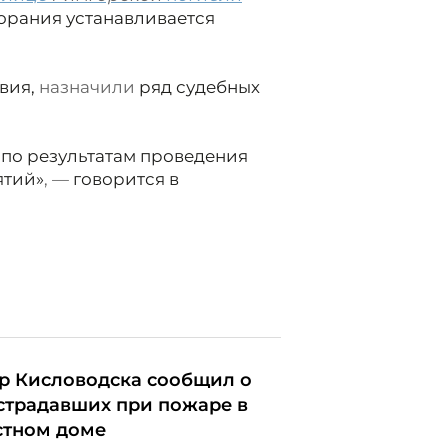
орания устанавливается
вия,
назначили
ряд судебных
по результатам проведения
ятий»
, —
говорится в
р Кисловодска сообщил о
страдавших при пожаре в
стном доме