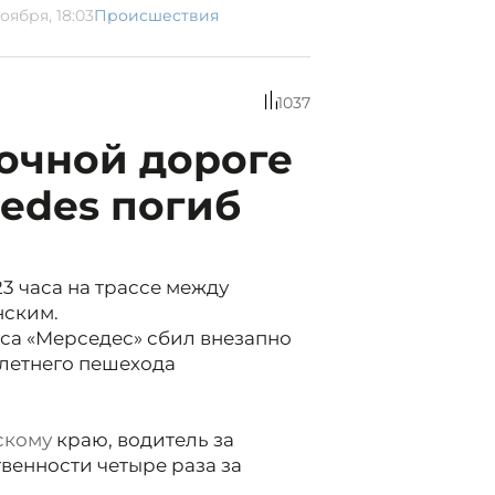
оября, 18:03
Происшествия
1037
ночной дороге
edes погиб
3 часа на трассе между
нским.
са «Мерседес» сбил внезапно
летнего пешехода
скому
краю, водитель за
твенности четыре раза за