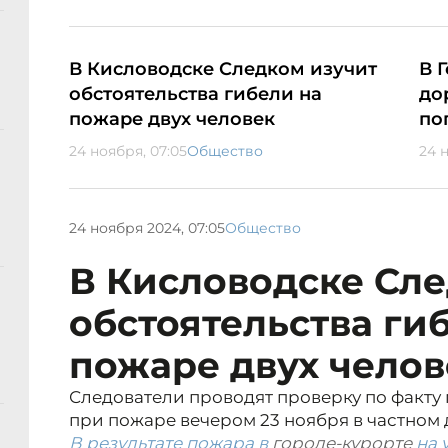
В Кисловодске Следком изучит
В 
обстоятельства гибели на
до
пожаре двух человек
по
24 ноября, 07:05
Общество
24 
24 ноября 2024, 07:05
Общество
В Кисловодске Сле
обстоятельства ги
пожаре двух челов
Следователи проводят проверку по факт
при пожаре вечером 23 ноября в частном 
В результате пожара в
городе-курорте
на 