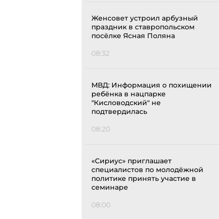
Женсовет устроил арбузный
праздник в ставропольском
посёлке Ясная Поляна
08:32
МВД: Информация о похищении
ребёнка в нацпарке
"Кисловодский" не
подтвердилась
08:20
«Сириус» приглашает
специалистов по молодёжной
политике принять участие в
семинаре
08:00