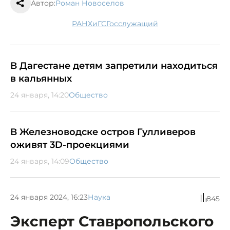
Автор:
Роман Новоселов
РАНХиГС
госслужащий
В Дагестане детям запретили находиться
в кальянных
24 января, 14:20
Общество
В Железноводске остров Гулливеров
оживят 3D-проекциями
24 января, 14:09
Общество
24 января 2024, 16:23
Наука
845
Эксперт Ставропольского