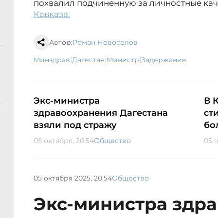
похвалил подчиненную за личностные кач
Кавказа.
Автор:
Роман Новоселов
|
|
|
минздрав
Дагестан
министр
задержание
Экс-министра
В 
здравоохранения Дагестана
ст
взяли под стражу
бо
05 октября, 20:54
Общество
05 
05 октября 2025, 20:54
Общество
Экс-министра здр