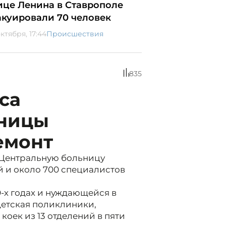
ице Ленина в Ставрополе
акуировали 70 человек
ктября, 17:44
Происшествия
835
са
ьницы
емонт
 Центральную больницу
й и около 700 специалистов
0-х годах и нуждающейся в
детская поликлиники,
коек из 13 отделений в пяти