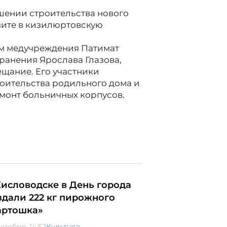
ршении строительства нового
зите в кизилюртовскую
ом медучреждения Патимат
ранения Ярослава Глазова,
щание. Его участники
оительства родильного дома и
емонт больничных корпусов.
Кисловодске в День города
здали 222 кг пирожного
артошка»
ктября, 14:52
Культура