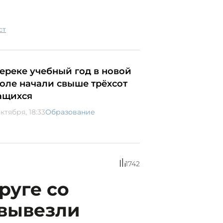
ст
Тереке учебный год в новой
оле начали свыше трёхсот
ащихся
ктября, 18:33
Образование
1742
руге со
 вывезли