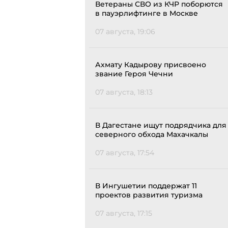
Ветераны СВО из КЧР поборются
в пауэрлифтинге в Москве
07 августа, 19:06
Ахмату Кадырову присвоено
звание Героя Чечни
07 августа, 18:13
В Дагестане ищут подрядчика для
северного обхода Махачкалы
07 августа, 17:54
В Ингушетии поддержат 11
проектов развития туризма
07 августа, 17:15