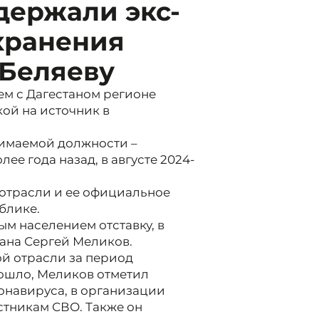
держали экс-
хранения
 Беляеву
ем с Дагестаном регионе
ой на источник в
нимаемой должности –
ее года назад, в августе 2024-
 отрасли и ее официальное
блике.
м населением отставку, в
тана Сергей Меликов.
ой отрасли за период
ошло, Меликов отметил
онавируса, в организации
тникам СВО. Также он