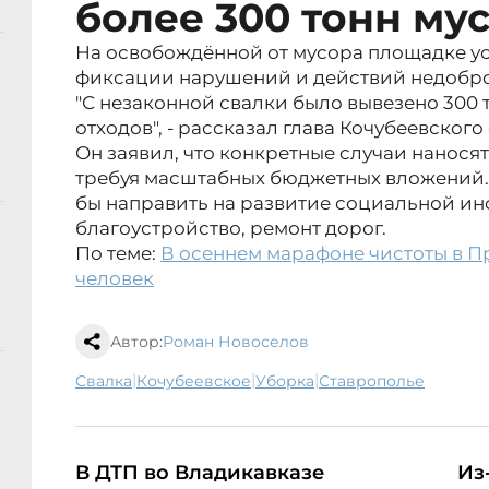
более 300 тонн му
На освобождённой от мусора площадке ус
фиксации нарушений и действий недобро
"С незаконной свалки было вывезено 300 
отходов", - рассказал глава Кочубеевского
Он заявил, что конкретные случаи нанося
требуя масштабных бюджетных вложений. 
бы направить на развитие социальной ин
благоустройство, ремонт дорог.
По теме:
В осеннем марафоне чистоты в П
человек
Автор:
Роман Новоселов
|
|
|
свалка
Кочубеевское
уборка
Ставрополье
В ДТП во Владикавказе
Из