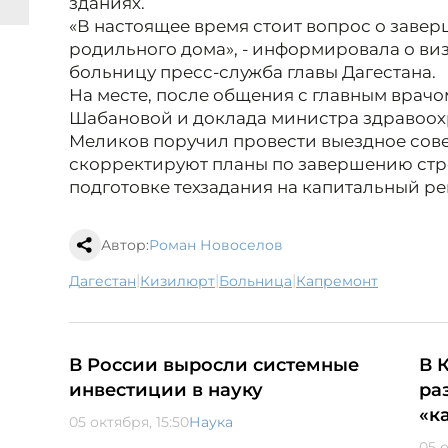
зданиях.
«В настоящее время стоит вопрос о заве
родильного дома», - информировала о ви
больницу пресс-служба главы Дагестана.
На месте, после общения с главным врач
Шабановой и доклада министра здравоох
Меликов поручил провести выездное сове
скорректируют планы по завершению стр
подготовке техзадания на капитальный р
Автор:
Роман Новоселов
|
|
|
Дагестан
Кизилюрт
больница
капремонт
В России выросли системные
В 
инвестиции в науку
ра
«к
05 октября, 15:50
Наука
05 о