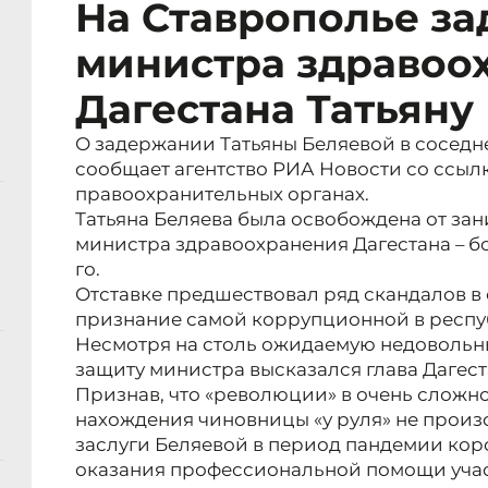
На Ставрополье за
министра здравоо
Дагестана Татьяну
О задержании Татьяны Беляевой в соседн
сообщает агентство РИА Новости со ссылк
правоохранительных органах.
Татьяна Беляева была освобождена от за
министра здравоохранения Дагестана – бол
го.
Отставке предшествовал ряд скандалов в
признание самой коррупционной в респу
Несмотря на столь ожидаемую недовольны
защиту министра высказался глава Дагес
Признав, что «революции» в очень сложн
нахождения чиновницы «у руля» не произ
заслуги Беляевой в период пандемии кор
оказания профессиональной помощи учас