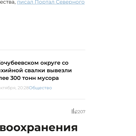
ества,
писал Портал Северного
Кочубеевском округе со
ихийной свалки вывезли
лее 300 тонн мусора
октября, 20:28
Общество
2207
авоохранения