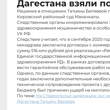
Дагестана взяли п
Решение в отношении Татьяны Беляевой п
Кировский районный суд Махачкалы.
Следственные органы инкриминировали э
здравоохранения мошенничество в особо кр
УК РФ.
Следствие считает, что в сентябре 2020 г
минздрава заключила договоры с комме
сумму 516 млн рублей для реализации «Р
Единой государственной информационно
здравоохранения РД». В рамках договоро
вести гарантийное обслуживание работ н
Однако, по данным следственных органов,
годах заключила дополнительные необос
техническое сопровождение проекта с д
Бюджету был причинен ущерб на миллион
По теме:
На Ставрополье задержали экс-
Дагестана Татьяну Беляеву