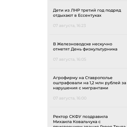
Дети из ЛНР третий год подряд
отдыхают в Ессентуках
07 августа, 16:23
В Железноводске нескучно
отметят День физкультурника
07 августа, 16:05
Агрофирму на Ставрополье
оштрафовали на 1,2 млн рублей за
нарушения с мигрантами
07 августа, 16:00
Ректор СКФУ поздравила
Михаила Ковальчука с
присвоением звания Героя Труда