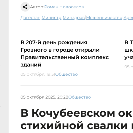
Автор:
Роман Новоселов
|
|
|
|
Дагестан
министр
минздрав
мошенничество
аре
В 207-й день рождения
В 
Грозного в городе открыли
шк
Правительственный комплекс
уч
зданий
05 о
05 октября, 19:51
Общество
05 октября 2025, 20:28
Общество
В Кочубеевском ок
стихийной свалки