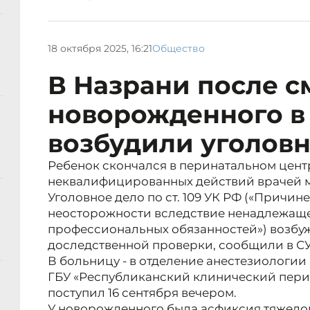
18 октября 2025, 16:21
Общество
В Назрани после с
новорожденного в
возбудили уголовн
Ребенок скончался в перинатальном центр
неквалифицированных действий врачей 
Уголовное дело по ст. 109 УК РФ («Причин
неосторожности вследствие ненадлежаще
профессиональных обязанностей») возбуж
доследственной проверки, сообщили в СУ
В больницу - в отделение анестезиологи
ГБУ «Республиканский клинический пери
поступил 16 сентября вечером.
У новорожденного была асфиксия тяжелой