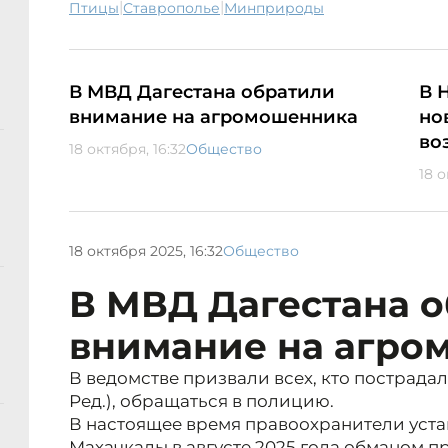
|
|
птицы
Ставрополье
минприроды
В МВД Дагестана обратили
В 
внимание на агромошенника
но
во
18 октября, 16:32
Общество
18 о
18 октября 2025, 16:32
Общество
В МВД Дагестана 
внимание на агро
В ведомстве призвали всех, кто пострадал 
Ред.), обращаться в полицию.
В настоящее время правоохранители уста
Махачкалы в августе 2025 года обманом п