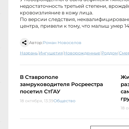
недостаточность третьей степени, врожд
кровоизлияние в кожу лица.
По версии следствия, неквалифицирован
центра, привели к тому, что малыш умер 14
Автор:
Роман Новоселов
|
|
|
|
Назрань
Ингушетия
новорожденные
роддом
сме
В Ставрополе
Жи
замруководителя Росреестра
ра
посетил СтГАУ
са
гр
18 октября, 13:39
Общество
18 о