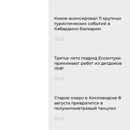
Коков анонсировал 11 крупных
туристических событий в
Кабардино-Балкарии
09:25
Третье лето подряд Ессентуки
принимают ребят из детдомов
ЛНР
09:19
Старое озеро в Кисловодске 8
августа превратится в
полукилометровый танцпол
09:12