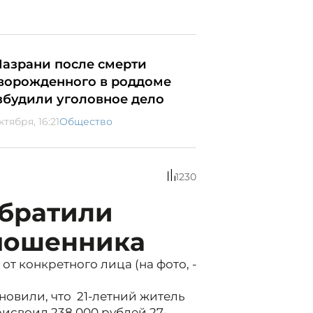
Назрани после смерти
ворожденного в роддоме
збудили уголовное дело
ктября, 16:21
Общество
1230
обратили
мошенника
от конкретного лица (на фото, -
новили, что 21-летний житель
рисвоил 238 000 рублей 27-