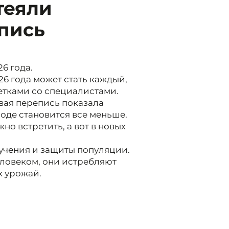
теяли
пись
6 года.
26 года может стать каждый,
етками со специалистами.
вая перепись показала
роде становится все меньше.
о встретить, а вот в новых
зучения и защиты популяции.
ловеком, они истребляют
х урожай.