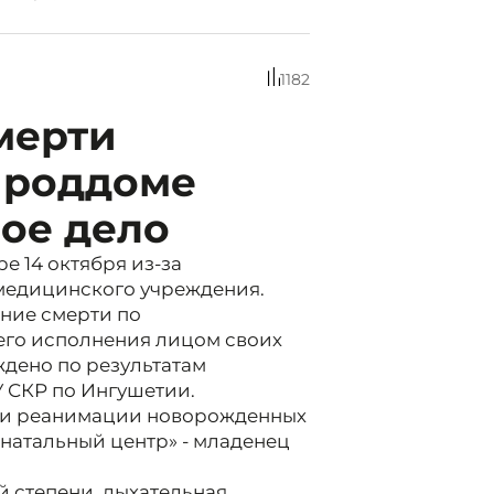
1182
мерти
 роддоме
ое дело
е 14 октября из-за
медицинского учреждения.
ение смерти по
го исполнения лицом своих
дено по результатам
 СКР по Ингушетии.
и и реанимации новорожденных
натальный центр» - младенец
 степени, дыхательная