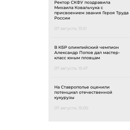
Ректор СКФУ поздравила
Михаила Ковальчука с
присвоением звания Героя Труда
России
07 августа, 15:51
В КБР олимпийский чемпион
Александр Попов дал мастер-
класс юным пловцам
07 августа, 15:47
На Ставрополье оценили
потенциал отечественной
кукурузы
07 августа, 15:00