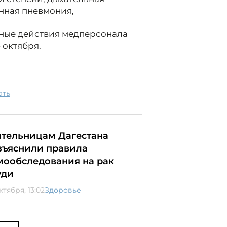
ённая пневмония,
ные действия медперсонала
 октября.
рть
тельницам Дагестана
зъяснили правила
мообследования на рак
уди
ктября, 13:02
Здоровье