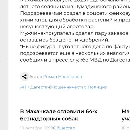
летнего селянина из Цумадинского район
Подозреваемый создал в соцсети фейков
химикатов для обработки растений и пр
несуществующий агротовар.
Мужчина-покупатель сделал пару заказов 
оставшись без денег и удобрений.
"Ныне фигурант уголовного дела по факту 
подозревается еще в нескольких аналогич
сообщили в пресс-службе МВД по Дагеста
Автор:
Роман Новоселов
|
|
|
АПК
Дагестан
мошенничество
полиция
В Махачкале отловили 64-х
Мэ
безнадзорных собак
уч
18 октября, 15:19
Общество
18 о