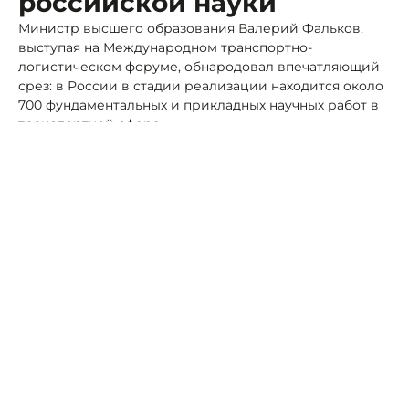
российской науки
Министр высшего образования Валерий Фальков,
выступая на Международном транспортно-
логистическом форуме, обнародовал впечатляющий
срез: в России в стадии реализации находится около
700 фундаментальных и прикладных научных работ в
транспортной сфере.
Фото: Ставропольский филиал РАНХиГС
Спектр — максимально широкий: от автономных
беспилотных систем и цифровизации отрасли до