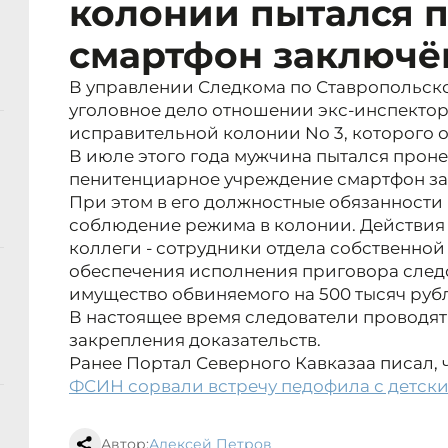
колонии пытался 
смартфон заключ
В управлении Следкома по Ставропольск
уголовное дело отношении экс-инспектор
исправительной колонии No 3, которого о
В июле этого года мужчина пытался прон
пенитенциарное учреждение смартфон за 
При этом в его должностные обязанности 
соблюдение режима в колонии. Действия 
коллеги - сотрудники отдела собственно
обеспечения исполнения приговора след
имущество обвиняемого на 500 тысяч руб
В настоящее время следователи проводя
закрепления доказательств.
Ранее Портал Северного Кавказаа писал, 
ФСИН сорвали встречу педофила с детск
Автор:
Алексей Петров