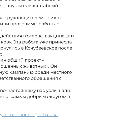
т запустить масштабный
ся с руководителем приюта
дили программы работы с
а.
действия в отлове, вакцинации
ов». Эта работа уже принесла
ернулись в Кочубеевское после
р.
дин общий проект -
рошенных животных». Он
ую кампанию среди местного
ветственного обращения с
 по-настоящему нас услышали,
ожно, самым добрым округом в
рую спас после ДТП глава