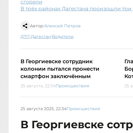
сгорели
В трёх районах Дагестана произошли три
Автор:
Алексей Петров
|
|
ДТП
Дагестан
водители
В Георгиевске сотрудник
Гл
колонии пытался пронести
Бо
смартфон заключённым
Ко
25 августа, 22:34
Происшествия
25 а
25 августа 2025, 22:34
Происшествия
В Георгиевске сот