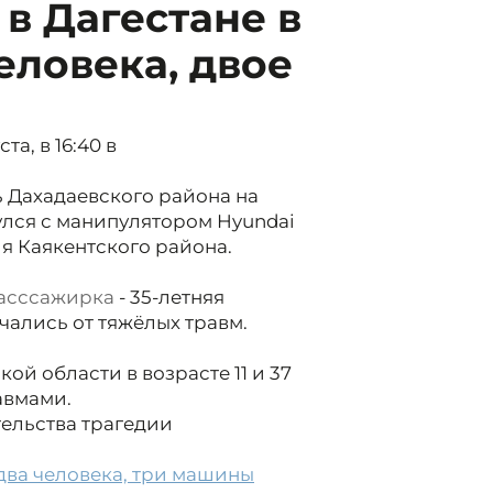
 в Дагестане в
еловека, двое
а, в 16:40 в
 Дахадаевского района на
нулся с манипулятором Hyundai
я Каякентского района.
асссажирка
- 35-летняя
ались от тяжёлых травм.
й области в возрасте 11 и 37
авмами.
тельства трагедии
два человека, три машины