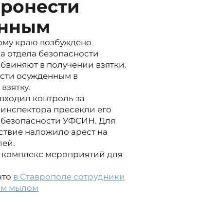
пронести
ённым
ому краю возбуждено
а отдела безопасности
бвиняют в получении взятки.
ести осужденным в
взятку.
входил контроль за
инспектора пресекли его
й безопасности УФСИН. Для
ствие наложило арест на
лей.
т комплекс мероприятий для
что
в Ставрополе сотрудники
им мылом