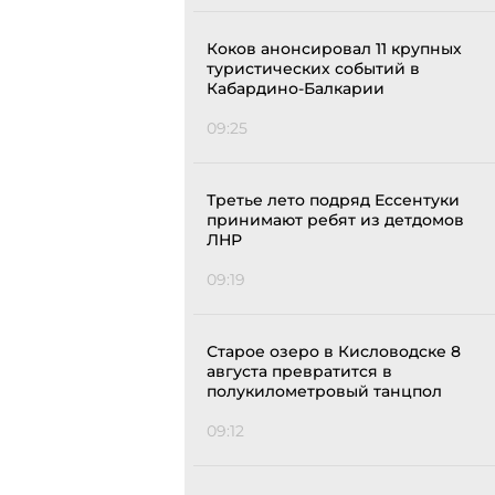
Коков анонсировал 11 крупных
туристических событий в
Кабардино-Балкарии
09:25
Третье лето подряд Ессентуки
принимают ребят из детдомов
ЛНР
09:19
Старое озеро в Кисловодске 8
августа превратится в
полукилометровый танцпол
09:12