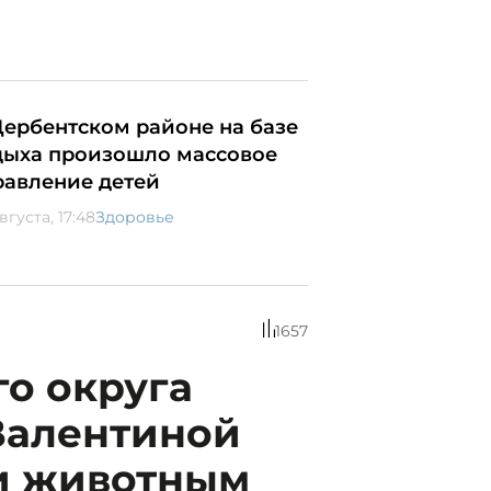
Дербентском районе на базе
дыха произошло массовое
равление детей
вгуста, 17:48
Здоровье
1657
го округа
Валентиной
и животным