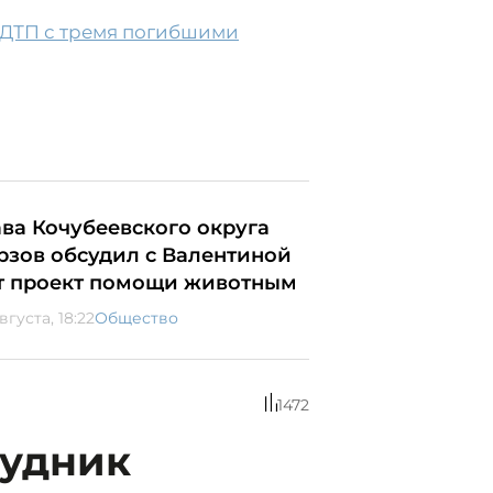
 ДТП с тремя погибшими
ава Кочубеевского округа
рзов обсудил с Валентиной
т проект помощи животным
вгуста, 18:22
Общество
1472
рудник