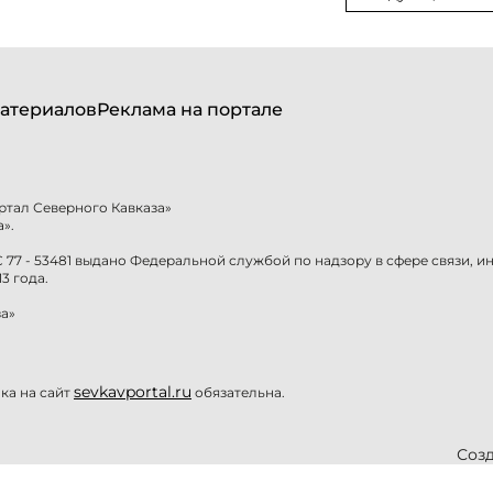
атериалов
Реклама на портале
ртал Северного Кавказа»
».
77 - 53481 выдано Федеральной службой по надзору в сфере связи, 
3 года.
а»
sevkavportal.ru
а на сайт
обязательна.
Созд