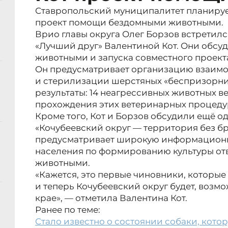
Ставропольский муниципалитет планируе
проект помощи бездомными животными.
Врио главы округа Олег Борзов встретил
«Лучший друг» Валентиной Кот. Они обсу
животными и запуска совместного проект
Он предусматривает организацию взаимо
и стерилизации шерстяных «беспризорник
результаты: 14 неагрессивных животных в
прохождения этих ветеринарных процеду
Кроме того, Кот и Борзов обсудили ещё о
«Кочубеевский округ — территория без б
предусматривает широкую информационн
населения по формированию культуры от
животными.
«Кажется, это первые чиновники, которые
и теперь Кочубеевский округ будет, возм
крае», — отметила Валентина Кот.
Ранее по теме:
Стало известно о состоянии собаки, кото