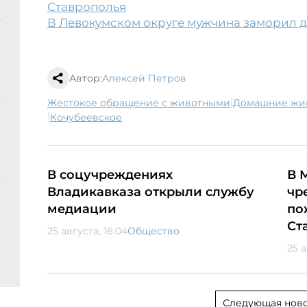
Ставрополья
В Левокумском округе мужчина заморил д
Автор:
Алексей Петров
|
жестокое обращение с животными
домашние жи
|
Кочубеевское
В соцучреждениях
В 
Владикавказа открыли службу
чр
медиации
по
Ст
25 августа, 16:04
Общество
25 а
Следующая ново