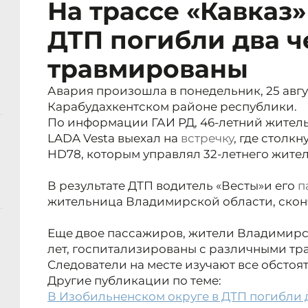
На трассе «Кавказ»
ДТП погибли два ч
травмированы
Авария произошла в понедельник, 25 август
Карабудахкентском районе республики.
По информации ГАИ РД, 46-летний житель
LADA Vesta выехал на
встречку
, где столк
HD78, которым управлял 32-летнего жител
В результате ДТП водитель «Весты»и его
п
жительница Владимирской области, сконч
Еще двое пассажиров, жители Владимирско
лет, госпитализированы с различными тр
Следователи на месте изучают все обстоя
Другие публикации по теме:
В Изобильненском округе в ДТП погибли 