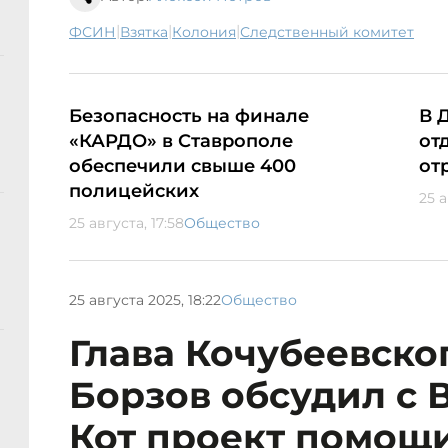
|
|
|
ФСИН
взятка
колония
следственный комитет
Безопасность на финале
В 
«КАРДО» в Ставрополе
от
обеспечили свыше 400
от
полицейских
25 а
25 августа, 17:58
Общество
25 августа 2025, 18:22
Общество
Глава Кочубеевско
Борзов обсудил с 
Кот проект помощ