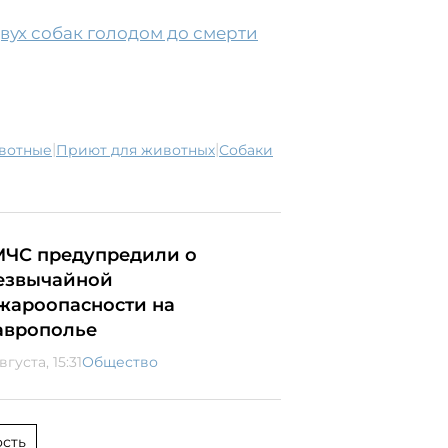
вух собак голодом до смерти
|
|
вотные
приют для животных
собаки
МЧС предупредили о
езвычайной
жароопасности на
аврополье
вгуста, 15:31
Общество
сть