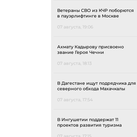
Ветераны СВО из КЧР поборются
в пауэрлифтинге в Москве
07 августа, 19:06
Ахмату Кадырову присвоено
звание Героя Чечни
07 августа, 18:13
В Дагестане ищут подрядчика для
северного обхода Махачкалы
07 августа, 17:54
В Ингушетии поддержат 11
проектов развития туризма
07 августа, 17:15