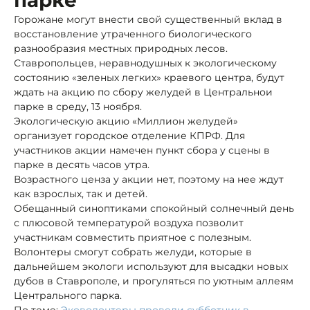
Горожане могут внести свой существенный вклад в
восстановление утраченного биологического
разнообразия местных природных лесов.
Ставропольцев, неравнодушных к экологическому
состоянию «зеленых легких» краевого центра, будут
ждать на акцию по сбору желудей в Центральнои
парке в среду, 13 ноября.
Экологическую акцию «Миллион желудей»
организует городское отделение КПРФ. Для
участников акции намечен пункт сбора у сцены в
парке в десять часов утра.
Возрастного ценза у акции нет, поэтому на нее ждут
как взрослых, так и детей.
Обещанный синоптиками спокойный солнечный день
с плюсовой температурой воздуха позволит
участникам совместить приятное с полезным.
Волонтеры смогут собрать желуди, которые в
дальнейшем экологи используют для высадки новых
дубов в Ставрополе, и прогуляться по уютным аллеям
Центрального парка.
По теме:
Эковолонтеры провели субботник в