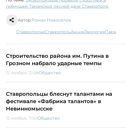
гибнущей Таманской лесной даче Ставрополя.
Автор:
Роман Новоселов
Ставрополье
Ставрополь
акция
экология
парк
Строительство района им. Путина в
Грозном набрало ударные темпы
12 ноября, 12:08
Общество
Ставропольцы блеснут талантами на
фестивале «Фабрика талантов» в
Невинномысске
12 ноября, 11:50
Общество