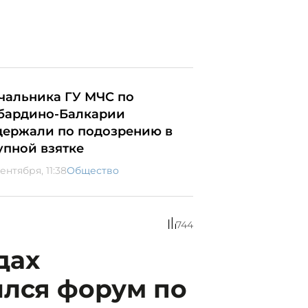
чальника ГУ МЧС по
бардино-Балкарии
держали по подозрению в
упной взятке
ентября, 11:38
Общество
744
дах
ылся форум по