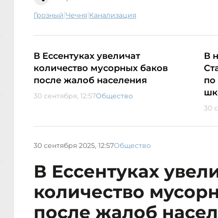
|
|
Грозный
Чечня
канализация
В Ессентуках увеличат
В 
количество мусорных баков
Ст
после жалоб населения
по
шк
30 сентября, 12:57
Общество
30 с
30 сентября 2025, 12:57
Общество
В Ессентуках увел
количество мусор
после жалоб насе