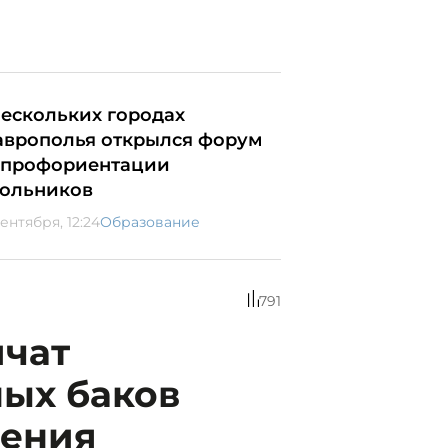
нескольких городах
аврополья открылся форум
 профориентации
ольников
ентября, 12:24
Образование
791
ичат
ных баков
ления