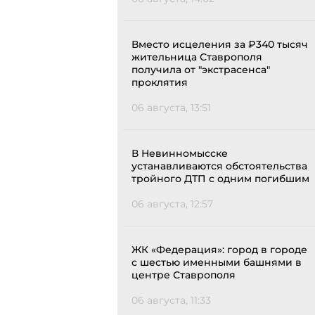
Вместо исцеления за ₽340 тысяч
жительница Ставрополя
получила от "экстрасенса"
проклятия
06 августа, 13:51
В Невинномысске
устанавливаются обстоятельства
тройного ДТП с одним погибшим
06 августа, 12:57
ЖК «Федерация»: город в городе
с шестью именными башнями в
центре Ставрополя
06 августа, 11:33