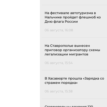
На фестивале автотуризма в
Нальчике пройдет флешмоб ко
Дню флага России
06 августа, 16:08
На Ставрополье вынесен
приговор организатору схемы
легализации мигрантов
06 августа, 15:54
В Хасавюрте прошла «Зарядка со
стражем порядка»
06 августа, 15:38
Ставропольцы владеют 120