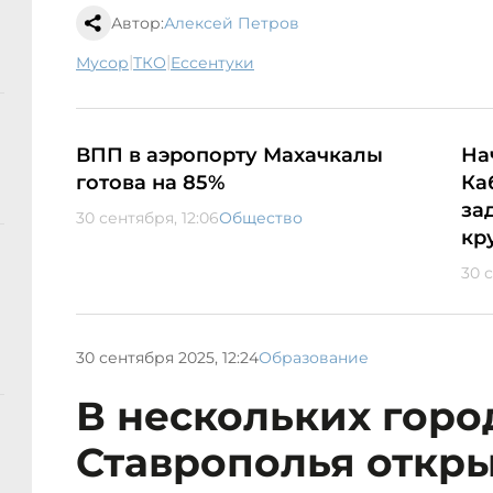
Автор:
Алексей Петров
|
|
мусор
ТКО
Ессентуки
ВПП в аэропорту Махачкалы
На
готова на 85%
Ка
за
30 сентября, 12:06
Общество
кр
30 с
30 сентября 2025, 12:24
Образование
В нескольких горо
Ставрополья откр