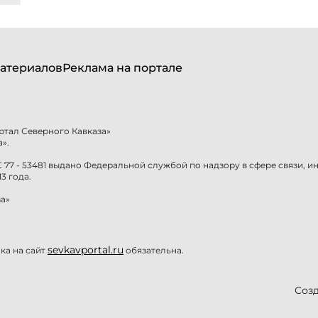
атериалов
Реклама на портале
ртал Северного Кавказа»
».
77 - 53481 выдано Федеральной службой по надзору в сфере связи, 
3 года.
а»
sevkavportal.ru
а на сайт
обязательна.
Созд